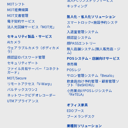
法人PCワンストップサービス
MOTシフト
キッティング
MOT経費精算
MOT文書管理
無人化・省人化ソリューション
電子契約サービス
スマートロック+施設予約システ
ム
法人光回線サービス「MOT光」
入退室管理システム
セキュリティ製品・サービス
顔認証システム
AIカメラ
顔PASSエントリー
ウェアラブルカメラ（ボディカメ
無人店舗システム(無人販売店・ジ
ラ）
ム)
顔認証IDパスワード管理
POSシステム・店舗向けサービス
セキュリティゲート
券売機
ファイル共有サーバー「コネクト
POSレジ
ガード」
サロン管理システム「Besalo」
MOT/Secure
飲食店向け予約管理・顧客管理ソ
リモートアクセス「V-Warp」
フト「BeSHOKU」
バルテックスワン2
小売業向けPOSレジシステム
「ReTELA」
ネットワークビデオレコーダー
UTMアプライアンス
オフィス家具
EDOブース
ブーメランデスク
業種別ソリューション