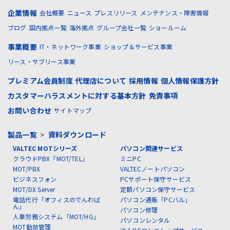
企業情報
会社概要
ニュース
プレスリリース
メンテナンス・障害情報
ブログ
国内拠点一覧
海外拠点
グループ会社一覧
ショールーム
事業概要
IT・ネットワーク事業
ショップ＆サービス事業
リース・サブリース事業
プレミアム会員制度
代理店について
採用情報
個人情報保護方針
カスタマーハラスメントに対する基本方針
免責事項
お問い合わせ
サイトマップ
製品一覧
>
資料ダウンロード
VALTEC MOTシリーズ
パソコン関連サービス
クラウドPBX「MOT/TEL」
ミニPC
MOT/PBX
VALTECノートパソコン
ビジネスフォン
PCサポート保守サービス
MOT/DX Server
定額パソコン保守サービス
電話代行「オフィスのでんわば
パソコン通販「PCバル」
ん」
パソコン修理
人事労務システム「MOT/HG」
パソコンレンタル
MOT勤怠管理