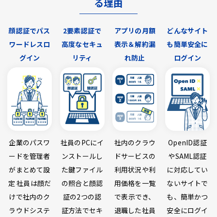
る理由
顔認証でパス
2要素認証で
アプリの月額
どんなサイト
ワードレスロ
高度なセキュ
表示＆解約漏
も簡単安全に
グイン
リティ
れ防止
ログイン
企業のパスワ
社員のPCにイ
社内のクラウ
OpenID認証
ードを管理者
ンストールし
ドサービスの
やSAML認証
がまとめて設
た鍵ファイル
利用状況や利
に対応してい
定 社員は顔だ
の照合と顔認
用価格を一覧
ないサイトで
けで社内のク
証の2つの認
で表示でき、
も、簡単かつ
ラウドシステ
証方法でセキ
退職した社員
安全にログイ