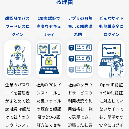
る理由
顔認証でパス
2要素認証で
アプリの月額
どんなサイト
ワードレスロ
高度なセキュ
表示＆解約漏
も簡単安全に
グイン
リティ
れ防止
ログイン
企業のパスワ
社員のPCにイ
社内のクラウ
OpenID認証
ードを管理者
ンストールし
ドサービスの
やSAML認証
がまとめて設
た鍵ファイル
利用状況や利
に対応してい
定 社員は顔だ
の照合と顔認
用価格を一覧
ないサイトで
けで社内のク
証の2つの認
で表示でき、
も、簡単かつ
ラウドシステ
証方法でセキ
退職した社員
安全にログイ