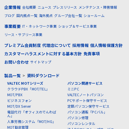
企業情報
会社概要
ニュース
プレスリリース
メンテナンス・障害情報
ブログ
国内拠点一覧
海外拠点
グループ会社一覧
ショールーム
事業概要
IT・ネットワーク事業
ショップ＆サービス事業
リース・サブリース事業
プレミアム会員制度
代理店について
採用情報
個人情報保護方針
カスタマーハラスメントに対する基本方針
免責事項
お問い合わせ
サイトマップ
製品一覧
>
資料ダウンロード
VALTEC MOTシリーズ
パソコン関連サービス
クラウドPBX「MOT/TEL」
ミニPC
MOT/PBX
VALTECノートパソコン
ビジネスフォン
PCサポート保守サービス
MOT/DX Server
定額パソコン保守サービス
電話代行「オフィスのでんわば
パソコン通販「PCバル」
ん」
パソコン修理
人事労務システム「MOT/HG」
パソコンレンタル
MOT勤怠管理