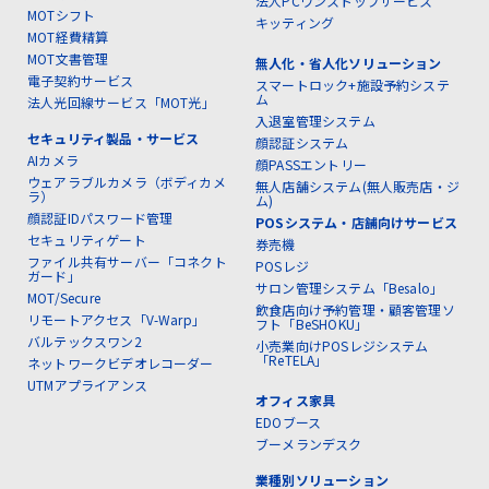
法人PCワンストップサービス
MOTシフト
キッティング
MOT経費精算
MOT文書管理
無人化・省人化ソリューション
電子契約サービス
スマートロック+施設予約システ
ム
法人光回線サービス「MOT光」
入退室管理システム
セキュリティ製品・サービス
顔認証システム
AIカメラ
顔PASSエントリー
ウェアラブルカメラ（ボディカメ
無人店舗システム(無人販売店・ジ
ラ）
ム)
顔認証IDパスワード管理
POSシステム・店舗向けサービス
セキュリティゲート
券売機
ファイル共有サーバー「コネクト
POSレジ
ガード」
サロン管理システム「Besalo」
MOT/Secure
飲食店向け予約管理・顧客管理ソ
リモートアクセス「V-Warp」
フト「BeSHOKU」
バルテックスワン2
小売業向けPOSレジシステム
「ReTELA」
ネットワークビデオレコーダー
UTMアプライアンス
オフィス家具
EDOブース
ブーメランデスク
業種別ソリューション