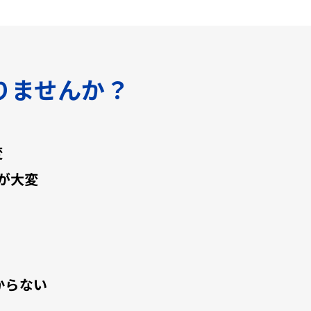
りませんか？
変
が大変
からない