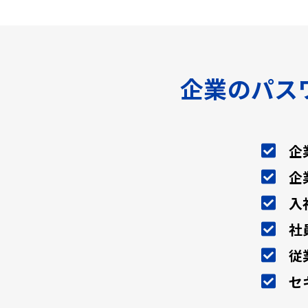
企業のパス
企
企
入
社
従
セ