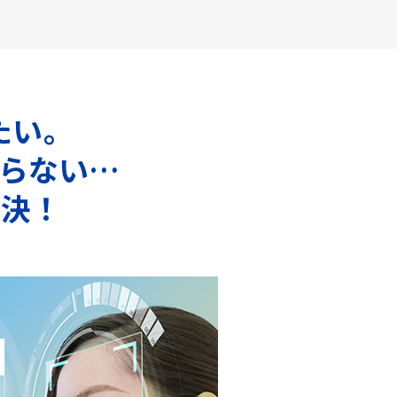
たい。
らない…
解決！