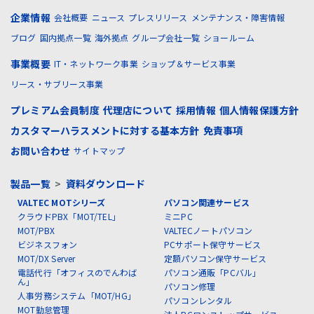
企業情報
会社概要
ニュース
プレスリリース
メンテナンス・障害情報
ブログ
国内拠点一覧
海外拠点
グループ会社一覧
ショールーム
事業概要
IT・ネットワーク事業
ショップ＆サービス事業
リース・サブリース事業
プレミアム会員制度
代理店について
採用情報
個人情報保護方針
カスタマーハラスメントに対する基本方針
免責事項
お問い合わせ
サイトマップ
製品一覧
>
資料ダウンロード
VALTEC MOTシリーズ
パソコン関連サービス
クラウドPBX「MOT/TEL」
ミニPC
MOT/PBX
VALTECノートパソコン
ビジネスフォン
PCサポート保守サービス
MOT/DX Server
定額パソコン保守サービス
電話代行「オフィスのでんわば
パソコン通販「PCバル」
ん」
パソコン修理
人事労務システム「MOT/HG」
パソコンレンタル
MOT勤怠管理