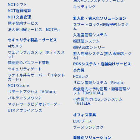
法人PCワンストップサービス
MOTシフト
キッティング
MOT経費精算
MOT文書管理
無人化・省人化ソリューション
電子契約サービス
スマートロック+施設予約システ
ム
法人光回線サービス「MOT光」
入退室管理システム
セキュリティ製品・サービス
顔認証システム
AIカメラ
顔PASSエントリー
ウェアラブルカメラ（ボディカメ
無人店舗システム(無人販売店・ジ
ラ）
ム)
顔認証IDパスワード管理
POSシステム・店舗向けサービス
セキュリティゲート
券売機
ファイル共有サーバー「コネクト
POSレジ
ガード」
サロン管理システム「Besalo」
MOT/Secure
飲食店向け予約管理・顧客管理ソ
リモートアクセス「V-Warp」
フト「BeSHOKU」
バルテックスワン2
小売業向けPOSレジシステム
「ReTELA」
ネットワークビデオレコーダー
UTMアプライアンス
オフィス家具
EDOブース
ブーメランデスク
業種別ソリューション