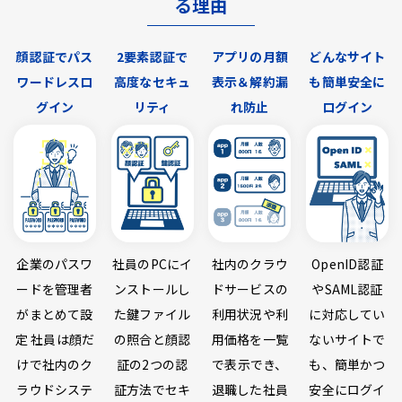
る理由
顔認証でパス
2要素認証で
アプリの月額
どんなサイト
ワードレスロ
高度なセキュ
表示＆解約漏
も簡単安全に
グイン
リティ
れ防止
ログイン
企業のパスワ
社員のPCにイ
社内のクラウ
OpenID認証
ードを管理者
ンストールし
ドサービスの
やSAML認証
がまとめて設
た鍵ファイル
利用状況や利
に対応してい
定 社員は顔だ
の照合と顔認
用価格を一覧
ないサイトで
けで社内のク
証の2つの認
で表示でき、
も、簡単かつ
ラウドシステ
証方法でセキ
退職した社員
安全にログイ