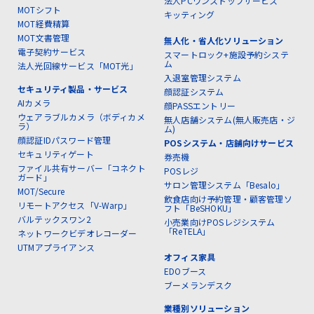
法人PCワンストップサービス
MOTシフト
キッティング
MOT経費精算
MOT文書管理
無人化・省人化ソリューション
電子契約サービス
スマートロック+施設予約システ
ム
法人光回線サービス「MOT光」
入退室管理システム
セキュリティ製品・サービス
顔認証システム
AIカメラ
顔PASSエントリー
ウェアラブルカメラ（ボディカメ
無人店舗システム(無人販売店・ジ
ラ）
ム)
顔認証IDパスワード管理
POSシステム・店舗向けサービス
セキュリティゲート
券売機
ファイル共有サーバー「コネクト
POSレジ
ガード」
サロン管理システム「Besalo」
MOT/Secure
飲食店向け予約管理・顧客管理ソ
リモートアクセス「V-Warp」
フト「BeSHOKU」
バルテックスワン2
小売業向けPOSレジシステム
「ReTELA」
ネットワークビデオレコーダー
UTMアプライアンス
オフィス家具
EDOブース
ブーメランデスク
業種別ソリューション