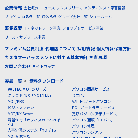
企業情報
会社概要
ニュース
プレスリリース
メンテナンス・障害情報
ブログ
国内拠点一覧
海外拠点
グループ会社一覧
ショールーム
事業概要
IT・ネットワーク事業
ショップ＆サービス事業
リース・サブリース事業
プレミアム会員制度
代理店について
採用情報
個人情報保護方針
カスタマーハラスメントに対する基本方針
免責事項
お問い合わせ
サイトマップ
製品一覧
>
資料ダウンロード
VALTEC MOTシリーズ
パソコン関連サービス
クラウドPBX「MOT/TEL」
ミニPC
MOT/PBX
VALTECノートパソコン
ビジネスフォン
PCサポート保守サービス
MOT/DX Server
定額パソコン保守サービス
電話代行「オフィスのでんわば
パソコン通販「PCバル」
ん」
パソコン修理
人事労務システム「MOT/HG」
パソコンレンタル
MOT勤怠管理