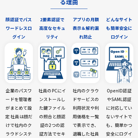
る理由
顔認証でパス
2要素認証で
アプリの月額
どんなサイト
ワードレスロ
高度なセキュ
表示＆解約漏
も簡単安全に
グイン
リティ
れ防止
ログイン
企業のパスワ
社員のPCにイ
社内のクラウ
OpenID認証
ードを管理者
ンストールし
ドサービスの
やSAML認証
がまとめて設
た鍵ファイル
利用状況や利
に対応してい
定 社員は顔だ
の照合と顔認
用価格を一覧
ないサイトで
けで社内のク
証の2つの認
で表示でき、
も、簡単かつ
ラウドシステ
証方法でセキ
退職した社員
安全にログイ