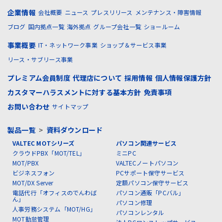
企業情報
会社概要
ニュース
プレスリリース
メンテナンス・障害情報
ブログ
国内拠点一覧
海外拠点
グループ会社一覧
ショールーム
事業概要
IT・ネットワーク事業
ショップ＆サービス事業
リース・サブリース事業
プレミアム会員制度
代理店について
採用情報
個人情報保護方針
カスタマーハラスメントに対する基本方針
免責事項
お問い合わせ
サイトマップ
製品一覧
>
資料ダウンロード
VALTEC MOTシリーズ
パソコン関連サービス
クラウドPBX「MOT/TEL」
ミニPC
MOT/PBX
VALTECノートパソコン
ビジネスフォン
PCサポート保守サービス
MOT/DX Server
定額パソコン保守サービス
電話代行「オフィスのでんわば
パソコン通販「PCバル」
ん」
パソコン修理
人事労務システム「MOT/HG」
パソコンレンタル
MOT勤怠管理