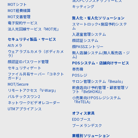
法人PCワンストップサービス
MOTシフト
キッティング
MOT経費精算
MOT文書管理
無人化・省人化ソリューション
電子契約サービス
スマートロック+施設予約システ
ム
法人光回線サービス「MOT光」
入退室管理システム
セキュリティ製品・サービス
顔認証システム
AIカメラ
顔PASSエントリー
ウェアラブルカメラ（ボディカメ
無人店舗システム(無人販売店・ジ
ラ）
ム)
顔認証IDパスワード管理
POSシステム・店舗向けサービス
セキュリティゲート
券売機
ファイル共有サーバー「コネクト
POSレジ
ガード」
サロン管理システム「Besalo」
MOT/Secure
飲食店向け予約管理・顧客管理ソ
リモートアクセス「V-Warp」
フト「BeSHOKU」
バルテックスワン2
小売業向けPOSレジシステム
「ReTELA」
ネットワークビデオレコーダー
UTMアプライアンス
オフィス家具
EDOブース
ブーメランデスク
業種別ソリューション