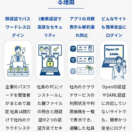
る理由
顔認証でパス
2要素認証で
アプリの月額
どんなサイト
ワードレスロ
高度なセキュ
表示＆解約漏
も簡単安全に
グイン
リティ
れ防止
ログイン
企業のパスワ
社員のPCにイ
社内のクラウ
OpenID認証
ードを管理者
ンストールし
ドサービスの
やSAML認証
がまとめて設
た鍵ファイル
利用状況や利
に対応してい
定 社員は顔だ
の照合と顔認
用価格を一覧
ないサイトで
けで社内のク
証の2つの認
で表示でき、
も、簡単かつ
ラウドシステ
証方法でセキ
退職した社員
安全にログイ