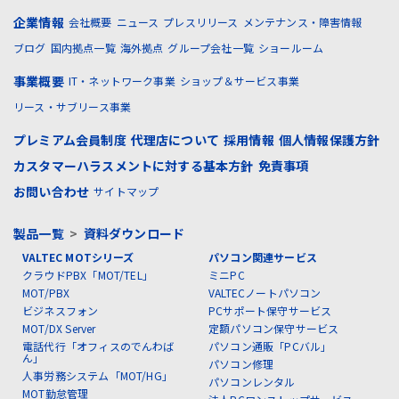
企業情報
会社概要
ニュース
プレスリリース
メンテナンス・障害情報
ブログ
国内拠点一覧
海外拠点
グループ会社一覧
ショールーム
事業概要
IT・ネットワーク事業
ショップ＆サービス事業
リース・サブリース事業
プレミアム会員制度
代理店について
採用情報
個人情報保護方針
カスタマーハラスメントに対する基本方針
免責事項
お問い合わせ
サイトマップ
製品一覧
>
資料ダウンロード
VALTEC MOTシリーズ
パソコン関連サービス
クラウドPBX「MOT/TEL」
ミニPC
MOT/PBX
VALTECノートパソコン
ビジネスフォン
PCサポート保守サービス
MOT/DX Server
定額パソコン保守サービス
電話代行「オフィスのでんわば
パソコン通販「PCバル」
ん」
パソコン修理
人事労務システム「MOT/HG」
パソコンレンタル
MOT勤怠管理