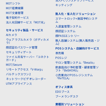
法人PCワンストップサービス
MOTシフト
キッティング
MOT経費精算
MOT文書管理
無人化・省人化ソリューション
電子契約サービス
スマートロック+施設予約システ
ム
法人光回線サービス「MOT光」
入退室管理システム
セキュリティ製品・サービス
顔認証システム
AIカメラ
顔PASSエントリー
ウェアラブルカメラ（ボディカメ
無人店舗システム(無人販売店・ジ
ラ）
ム)
顔認証IDパスワード管理
POSシステム・店舗向けサービス
セキュリティゲート
券売機
ファイル共有サーバー「コネクト
POSレジ
ガード」
サロン管理システム「Besalo」
MOT/Secure
飲食店向け予約管理・顧客管理ソ
リモートアクセス「V-Warp」
フト「BeSHOKU」
バルテックスワン2
小売業向けPOSレジシステム
「ReTELA」
ネットワークビデオレコーダー
UTMアプライアンス
オフィス家具
EDOブース
ブーメランデスク
業種別ソリューション