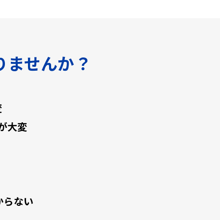
りませんか？
変
が大変
からない