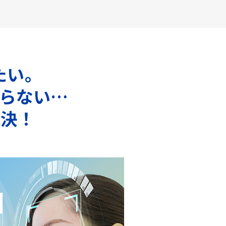
たい。
らない…
解決！