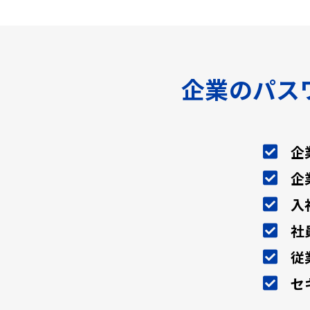
企業のパス
企
企
入
社
従
セ