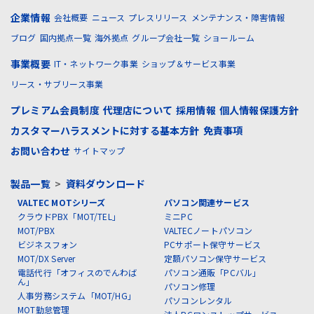
企業情報
会社概要
ニュース
プレスリリース
メンテナンス・障害情報
ブログ
国内拠点一覧
海外拠点
グループ会社一覧
ショールーム
事業概要
IT・ネットワーク事業
ショップ＆サービス事業
リース・サブリース事業
プレミアム会員制度
代理店について
採用情報
個人情報保護方針
カスタマーハラスメントに対する基本方針
免責事項
お問い合わせ
サイトマップ
製品一覧
>
資料ダウンロード
VALTEC MOTシリーズ
パソコン関連サービス
クラウドPBX「MOT/TEL」
ミニPC
MOT/PBX
VALTECノートパソコン
ビジネスフォン
PCサポート保守サービス
MOT/DX Server
定額パソコン保守サービス
電話代行「オフィスのでんわば
パソコン通販「PCバル」
ん」
パソコン修理
人事労務システム「MOT/HG」
パソコンレンタル
MOT勤怠管理