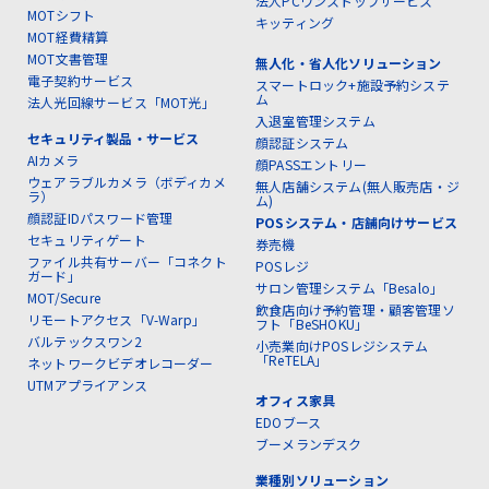
法人PCワンストップサービス
MOTシフト
キッティング
MOT経費精算
MOT文書管理
無人化・省人化ソリューション
電子契約サービス
スマートロック+施設予約システ
ム
法人光回線サービス「MOT光」
入退室管理システム
セキュリティ製品・サービス
顔認証システム
AIカメラ
顔PASSエントリー
ウェアラブルカメラ（ボディカメ
無人店舗システム(無人販売店・ジ
ラ）
ム)
顔認証IDパスワード管理
POSシステム・店舗向けサービス
セキュリティゲート
券売機
ファイル共有サーバー「コネクト
POSレジ
ガード」
サロン管理システム「Besalo」
MOT/Secure
飲食店向け予約管理・顧客管理ソ
リモートアクセス「V-Warp」
フト「BeSHOKU」
バルテックスワン2
小売業向けPOSレジシステム
「ReTELA」
ネットワークビデオレコーダー
UTMアプライアンス
オフィス家具
EDOブース
ブーメランデスク
業種別ソリューション