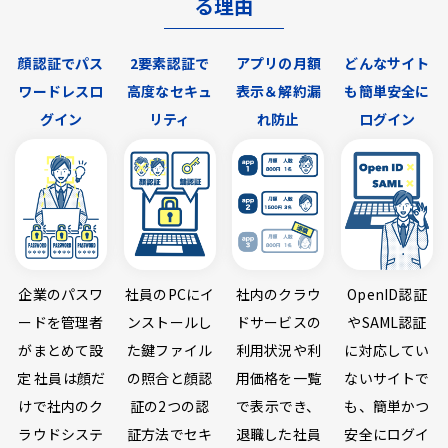
る理由
顔認証でパス
2要素認証で
アプリの月額
どんなサイト
ワードレスロ
高度なセキュ
表示＆解約漏
も簡単安全に
グイン
リティ
れ防止
ログイン
企業のパスワ
社員のPCにイ
社内のクラウ
OpenID認証
ードを管理者
ンストールし
ドサービスの
やSAML認証
がまとめて設
た鍵ファイル
利用状況や利
に対応してい
定 社員は顔だ
の照合と顔認
用価格を一覧
ないサイトで
けで社内のク
証の2つの認
で表示でき、
も、簡単かつ
ラウドシステ
証方法でセキ
退職した社員
安全にログイ