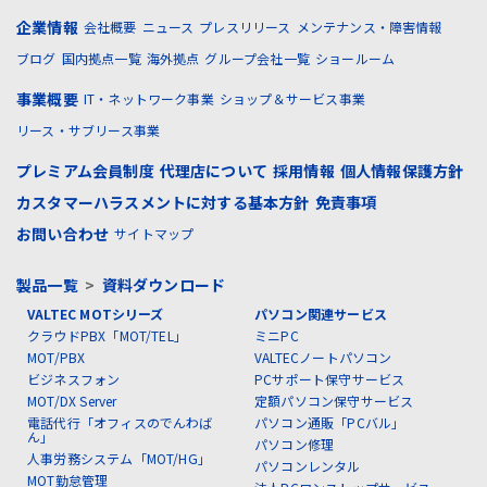
企業情報
会社概要
ニュース
プレスリリース
メンテナンス・障害情報
ブログ
国内拠点一覧
海外拠点
グループ会社一覧
ショールーム
事業概要
IT・ネットワーク事業
ショップ＆サービス事業
リース・サブリース事業
プレミアム会員制度
代理店について
採用情報
個人情報保護方針
カスタマーハラスメントに対する基本方針
免責事項
お問い合わせ
サイトマップ
製品一覧
>
資料ダウンロード
VALTEC MOTシリーズ
パソコン関連サービス
クラウドPBX「MOT/TEL」
ミニPC
MOT/PBX
VALTECノートパソコン
ビジネスフォン
PCサポート保守サービス
MOT/DX Server
定額パソコン保守サービス
電話代行「オフィスのでんわば
パソコン通販「PCバル」
ん」
パソコン修理
人事労務システム「MOT/HG」
パソコンレンタル
MOT勤怠管理