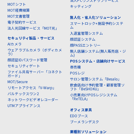
法人PCワンストップサービス
MOTシフト
キッティング
MOT経費精算
MOT文書管理
無人化・省人化ソリューション
電子契約サービス
スマートロック+施設予約システ
ム
法人光回線サービス「MOT光」
入退室管理システム
セキュリティ製品・サービス
顔認証システム
AIカメラ
顔PASSエントリー
ウェアラブルカメラ（ボディカメ
無人店舗システム(無人販売店・ジ
ラ）
ム)
顔認証IDパスワード管理
POSシステム・店舗向けサービス
セキュリティゲート
券売機
ファイル共有サーバー「コネクト
POSレジ
ガード」
サロン管理システム「Besalo」
MOT/Secure
飲食店向け予約管理・顧客管理ソ
リモートアクセス「V-Warp」
フト「BeSHOKU」
バルテックスワン2
小売業向けPOSレジシステム
「ReTELA」
ネットワークビデオレコーダー
UTMアプライアンス
オフィス家具
EDOブース
ブーメランデスク
業種別ソリューション