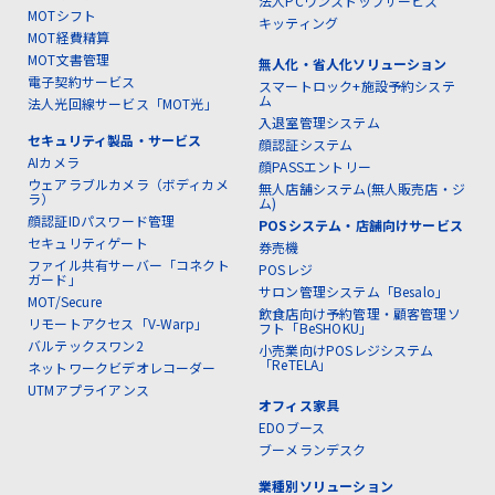
法人PCワンストップサービス
MOTシフト
キッティング
MOT経費精算
MOT文書管理
無人化・省人化ソリューション
電子契約サービス
スマートロック+施設予約システ
ム
法人光回線サービス「MOT光」
入退室管理システム
セキュリティ製品・サービス
顔認証システム
AIカメラ
顔PASSエントリー
ウェアラブルカメラ（ボディカメ
無人店舗システム(無人販売店・ジ
ラ）
ム)
顔認証IDパスワード管理
POSシステム・店舗向けサービス
セキュリティゲート
券売機
ファイル共有サーバー「コネクト
POSレジ
ガード」
サロン管理システム「Besalo」
MOT/Secure
飲食店向け予約管理・顧客管理ソ
リモートアクセス「V-Warp」
フト「BeSHOKU」
バルテックスワン2
小売業向けPOSレジシステム
「ReTELA」
ネットワークビデオレコーダー
UTMアプライアンス
オフィス家具
EDOブース
ブーメランデスク
業種別ソリューション