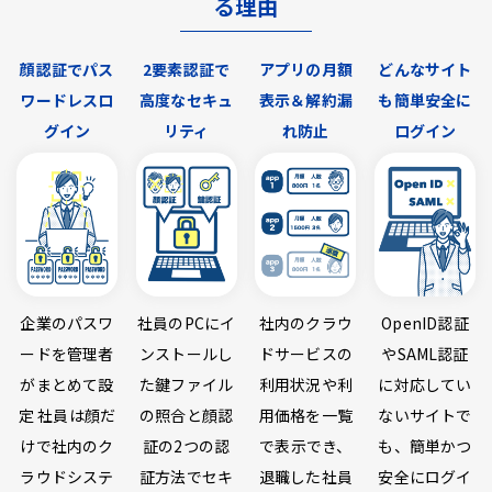
る理由
顔認証でパス
2要素認証で
アプリの月額
どんなサイト
ワードレスロ
高度なセキュ
表示＆解約漏
も簡単安全に
グイン
リティ
れ防止
ログイン
企業のパスワ
社員のPCにイ
社内のクラウ
OpenID認証
ードを管理者
ンストールし
ドサービスの
やSAML認証
がまとめて設
た鍵ファイル
利用状況や利
に対応してい
定 社員は顔だ
の照合と顔認
用価格を一覧
ないサイトで
けで社内のク
証の2つの認
で表示でき、
も、簡単かつ
ラウドシステ
証方法でセキ
退職した社員
安全にログイ