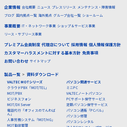
企業情報
会社概要
ニュース
プレスリリース
メンテナンス・障害情報
ブログ
国内拠点一覧
海外拠点
グループ会社一覧
ショールーム
事業概要
IT・ネットワーク事業
ショップ＆サービス事業
リース・サブリース事業
プレミアム会員制度
代理店について
採用情報
個人情報保護方針
カスタマーハラスメントに対する基本方針
免責事項
お問い合わせ
サイトマップ
製品一覧
>
資料ダウンロード
VALTEC MOTシリーズ
パソコン関連サービス
クラウドPBX「MOT/TEL」
ミニPC
MOT/PBX
VALTECノートパソコン
ビジネスフォン
PCサポート保守サービス
MOT/DX Server
定額パソコン保守サービス
電話代行「オフィスのでんわば
パソコン通販「PCバル」
ん」
パソコン修理
人事労務システム「MOT/HG」
パソコンレンタル
MOT勤怠管理