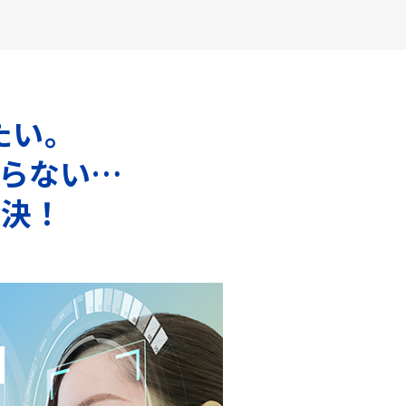
たい。
らない…
解決！