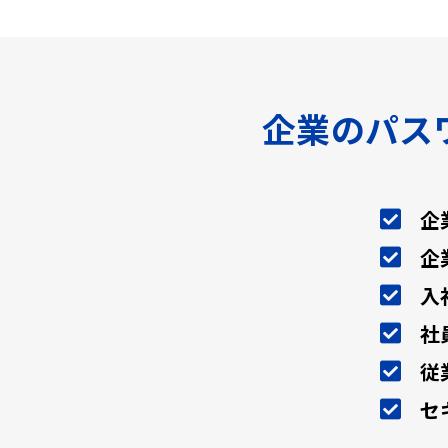
企業のパス
企
企
入
社
従
セ