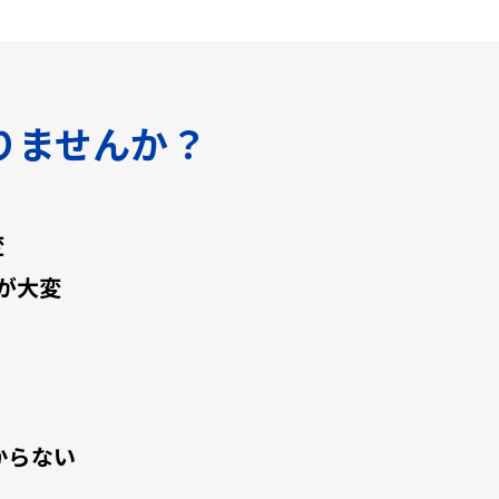
りませんか？
変
が大変
からない