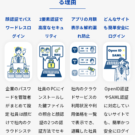
る理由
顔認証でパス
2要素認証で
アプリの月額
どんなサイト
ワードレスロ
高度なセキュ
表示＆解約漏
も簡単安全に
グイン
リティ
れ防止
ログイン
企業のパスワ
社員のPCにイ
社内のクラウ
OpenID認証
ードを管理者
ンストールし
ドサービスの
やSAML認証
がまとめて設
た鍵ファイル
利用状況や利
に対応してい
定 社員は顔だ
の照合と顔認
用価格を一覧
ないサイトで
けで社内のク
証の2つの認
で表示でき、
も、簡単かつ
ラウドシステ
証方法でセキ
退職した社員
安全にログイ