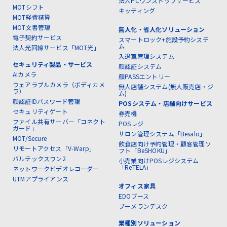
法人PCワンストップサービス
MOTシフト
キッティング
MOT経費精算
MOT文書管理
無人化・省人化ソリューション
電子契約サービス
スマートロック+施設予約システ
ム
法人光回線サービス「MOT光」
入退室管理システム
セキュリティ製品・サービス
顔認証システム
AIカメラ
顔PASSエントリー
ウェアラブルカメラ（ボディカメ
無人店舗システム(無人販売店・ジ
ラ）
ム)
顔認証IDパスワード管理
POSシステム・店舗向けサービス
セキュリティゲート
券売機
ファイル共有サーバー「コネクト
POSレジ
ガード」
サロン管理システム「Besalo」
MOT/Secure
飲食店向け予約管理・顧客管理ソ
リモートアクセス「V-Warp」
フト「BeSHOKU」
バルテックスワン2
小売業向けPOSレジシステム
「ReTELA」
ネットワークビデオレコーダー
UTMアプライアンス
オフィス家具
EDOブース
ブーメランデスク
業種別ソリューション