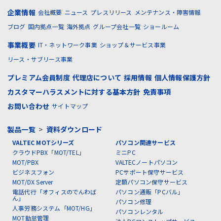
企業情報
会社概要
ニュース
プレスリリース
メンテナンス・障害情報
ブログ
国内拠点一覧
海外拠点
グループ会社一覧
ショールーム
事業概要
IT・ネットワーク事業
ショップ＆サービス事業
リース・サブリース事業
プレミアム会員制度
代理店について
採用情報
個人情報保護方針
カスタマーハラスメントに対する基本方針
免責事項
お問い合わせ
サイトマップ
製品一覧
>
資料ダウンロード
VALTEC MOTシリーズ
パソコン関連サービス
クラウドPBX「MOT/TEL」
ミニPC
MOT/PBX
VALTECノートパソコン
ビジネスフォン
PCサポート保守サービス
MOT/DX Server
定額パソコン保守サービス
電話代行「オフィスのでんわば
パソコン通販「PCバル」
ん」
パソコン修理
人事労務システム「MOT/HG」
パソコンレンタル
MOT勤怠管理