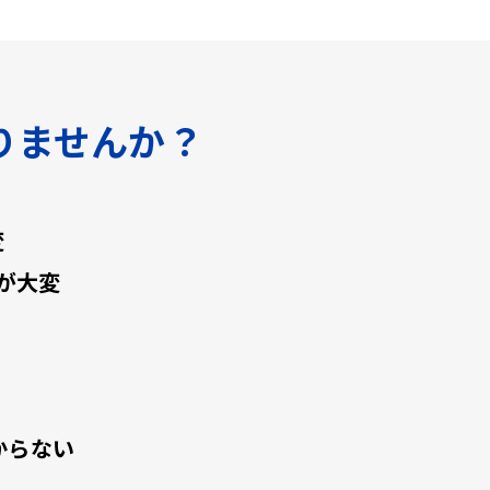
りませんか？
変
が大変
からない