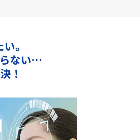
たい。
らない…
解決！