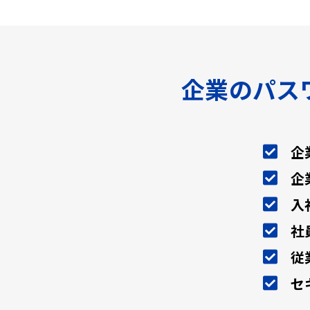
企業のパス
企
企
入
社
従
セ