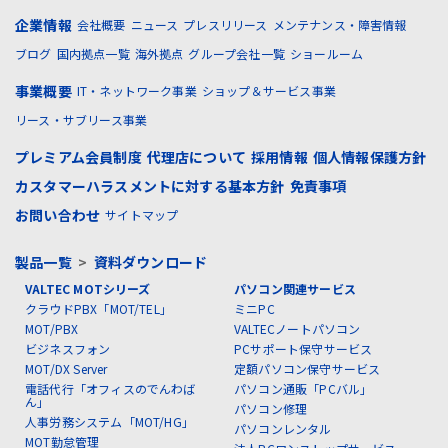
企業情報
会社概要
ニュース
プレスリリース
メンテナンス・障害情報
ブログ
国内拠点一覧
海外拠点
グループ会社一覧
ショールーム
事業概要
IT・ネットワーク事業
ショップ＆サービス事業
リース・サブリース事業
プレミアム会員制度
代理店について
採用情報
個人情報保護方針
カスタマーハラスメントに対する基本方針
免責事項
お問い合わせ
サイトマップ
製品一覧
>
資料ダウンロード
VALTEC MOTシリーズ
パソコン関連サービス
クラウドPBX「MOT/TEL」
ミニPC
MOT/PBX
VALTECノートパソコン
ビジネスフォン
PCサポート保守サービス
MOT/DX Server
定額パソコン保守サービス
電話代行「オフィスのでんわば
パソコン通販「PCバル」
ん」
パソコン修理
人事労務システム「MOT/HG」
パソコンレンタル
MOT勤怠管理