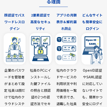
る理由
顔認証でパス
2要素認証で
アプリの月額
どんなサイト
ワードレスロ
高度なセキュ
表示＆解約漏
も簡単安全に
グイン
リティ
れ防止
ログイン
企業のパスワ
社員のPCにイ
社内のクラウ
OpenID認証
ードを管理者
ンストールし
ドサービスの
やSAML認証
がまとめて設
た鍵ファイル
利用状況や利
に対応してい
定 社員は顔だ
の照合と顔認
用価格を一覧
ないサイトで
けで社内のク
証の2つの認
で表示でき、
も、簡単かつ
ラウドシステ
証方法でセキ
退職した社員
安全にログイ