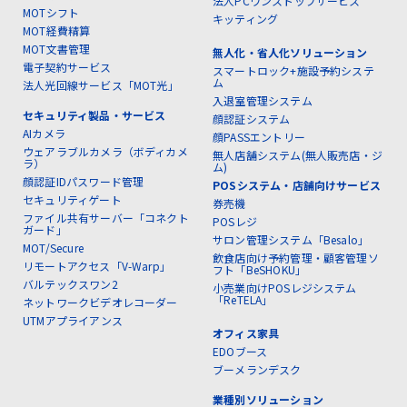
法人PCワンストップサービス
MOTシフト
キッティング
MOT経費精算
MOT文書管理
無人化・省人化ソリューション
電子契約サービス
スマートロック+施設予約システ
ム
法人光回線サービス「MOT光」
入退室管理システム
セキュリティ製品・サービス
顔認証システム
AIカメラ
顔PASSエントリー
ウェアラブルカメラ（ボディカメ
無人店舗システム(無人販売店・ジ
ラ）
ム)
顔認証IDパスワード管理
POSシステム・店舗向けサービス
セキュリティゲート
券売機
ファイル共有サーバー「コネクト
POSレジ
ガード」
サロン管理システム「Besalo」
MOT/Secure
飲食店向け予約管理・顧客管理ソ
リモートアクセス「V-Warp」
フト「BeSHOKU」
バルテックスワン2
小売業向けPOSレジシステム
「ReTELA」
ネットワークビデオレコーダー
UTMアプライアンス
オフィス家具
EDOブース
ブーメランデスク
業種別ソリューション