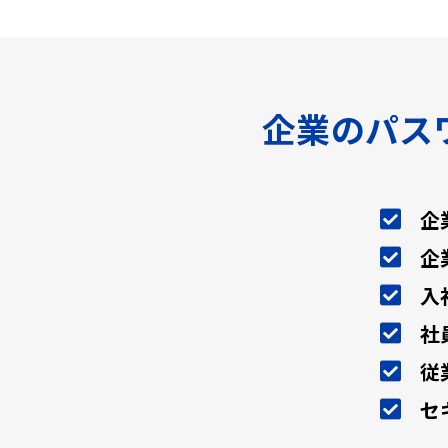
企業のパス
企
企
入
社
従
セ