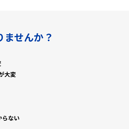
りませんか？
変
が大変
からない