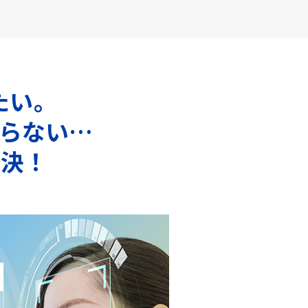
たい。
らない…
解決！