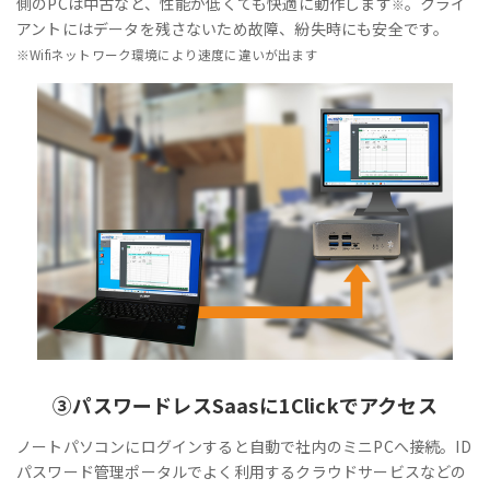
側のPCは中古など、性能が低くても快適に動作します
。クライ
※
アントにはデータを残さないため故障、紛失時にも安全です。
※Wifiネットワーク環境により速度に違いが出ます
③
パスワードレス
Saasに1Clickでアクセス
ノートパソコンにログインすると自動で社内のミニPCへ接続。ID
パスワード管理ポータルでよく利用するクラウドサービスなどの