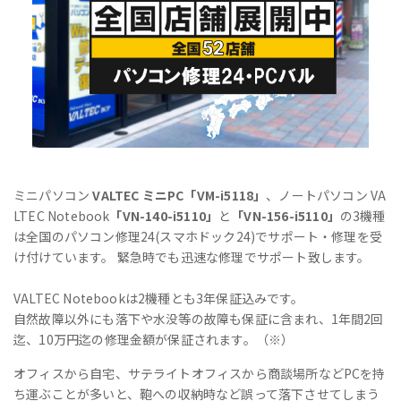
ミニパソコン
VALTEC ミニPC「VM-i5118」
、ノートパソコン VA
LTEC Notebook
「VN-140-i5110」
と
「VN-156-i5110」
の3機種
は全国のパソコン修理24(スマホドック24)でサポート・修理を受
け付けています。 緊急時でも迅速な修理でサポート致します。
VALTEC Notebookは2機種とも3年保証込みです。
自然故障以外にも落下や水没等の故障も保証に含まれ、1年間2回
迄、10万円迄の修理金額が保証されます。（※）
オフィスから自宅、サテライトオフィスから商談場所などPCを持
ち運ぶことが多いと、鞄への収納時など誤って落下させてしまう