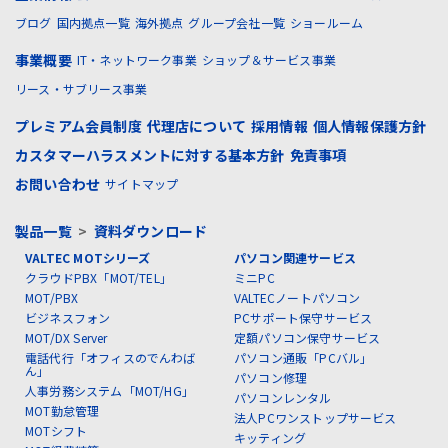
ブログ
国内拠点一覧
海外拠点
グループ会社一覧
ショールーム
事業概要
IT・ネットワーク事業
ショップ＆サービス事業
リース・サブリース事業
プレミアム会員制度
代理店について
採用情報
個人情報保護方針
カスタマーハラスメントに対する基本方針
免責事項
お問い合わせ
サイトマップ
製品一覧
>
資料ダウンロード
VALTEC MOTシリーズ
パソコン関連サービス
クラウドPBX「MOT/TEL」
ミニPC
MOT/PBX
VALTECノートパソコン
ビジネスフォン
PCサポート保守サービス
MOT/DX Server
定額パソコン保守サービス
電話代行「オフィスのでんわば
パソコン通販「PCバル」
ん」
パソコン修理
人事労務システム「MOT/HG」
パソコンレンタル
MOT勤怠管理
法人PCワンストップサービス
MOTシフト
キッティング