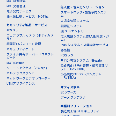
MOT経費精算
MOT文書管理
無人化・省人化ソリューション
電子契約サービス
スマートロック+施設予約システ
ム
法人光回線サービス「MOT光」
入退室管理システム
セキュリティ製品・サービス
顔認証システム
AIカメラ
顔PASSエントリー
ウェアラブルカメラ（ボディカメ
無人店舗システム(無人販売店・ジ
ラ）
ム)
顔認証IDパスワード管理
POSシステム・店舗向けサービス
セキュリティゲート
券売機
ファイル共有サーバー「コネクト
POSレジ
ガード」
サロン管理システム「Besalo」
MOT/Secure
飲食店向け予約管理・顧客管理ソ
リモートアクセス「V-Warp」
フト「BeSHOKU」
バルテックスワン2
小売業向けPOSレジシステム
「ReTELA」
ネットワークビデオレコーダー
UTMアプライアンス
オフィス家具
EDOブース
ブーメランデスク
業種別ソリューション
製造業工場OTセキュリティ