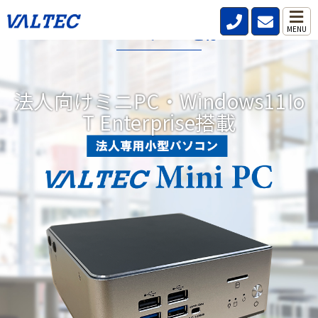
VALTECミニPCとは?
MENU
データレス、パスワードレス、強固なセキュリティ機能を標準搭
載した小型パソコンです。
法人向けミニPC・Windows11Io
リモートワークが当たり前の時代にどこからでも安全、快適、効
T Enterprise搭載
率的な働き方を実現。DXにつながる3つの機能を備えています。