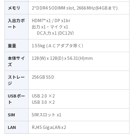
メモリ
2*DDR4 SODIMM slot, 2666MHz(64GBまで)
入出力ポ
HDMI™ x1 / DP x1br
ート
出力 x1・マイク x1
DC入力 x1 (DC12V）
重量
1.55kg (ＡＣアダプタ除く）
本体サイ
128(W) x 128(D) x 56.31(H)mm
ズ
ストレー
256GB SSD
ジ
USBポー
USB 2.0 ×2
ト
USB 3.0 ×2
SIM
SIMスロット x1
LAN
RJ45 GigaLAN x2