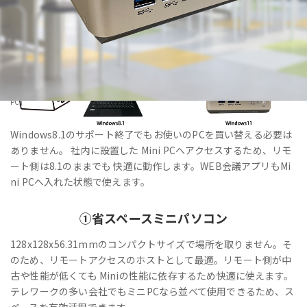
HOME
>
製品・サービス
>
法人向けPC・Windows11IoT Enterprise搭載「VALTEC Mini
PC」
Windows8.1のサポート終了でもお使いのPCを買い替える必要は
ありません。 社内に設置した Mini PCへアクセスするため、リモ
ート側は8.1のままでも 快適に動作します。WEB会議アプリもMi
ni PCへ入れた状態で使えます。
①
省スペース
ミニパソコン
128x128x56.31mmのコンパクトサイズで場所を取りません。そ
のため、リモートアクセスのホストとして最適。リモート側が中
古や性能が低くても Miniの性能に依存するため快適に使えます。
テレワークの多い会社でもミニPCなら並べて使用できるため、ス
ペースを有効活用できます。