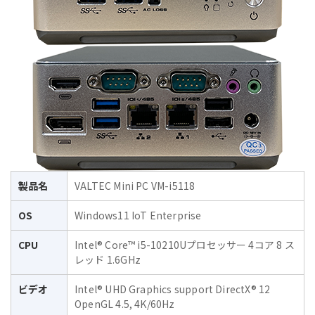
製品名
VALTEC Mini PC VM-i5118
OS
Windows11 IoT Enterprise
CPU
Intel® Core™ i5-10210Uプロセッサー 4コア 8 ス
レッド 1.6GHz
ビデオ
Intel® UHD Graphics support DirectX® 12
OpenGL 4.5, 4K/60Hz