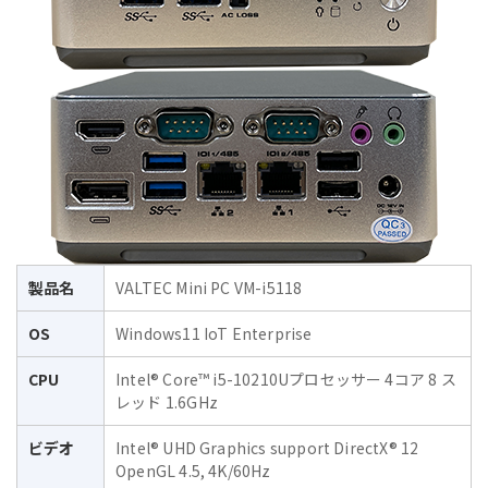
製品名
VALTEC Mini PC VM-i5118
OS
Windows11 IoT Enterprise
CPU
Intel® Core™ i5-10210Uプロセッサー 4コア 8 ス
レッド 1.6GHz
ビデオ
Intel® UHD Graphics support DirectX® 12
OpenGL 4.5, 4K/60Hz