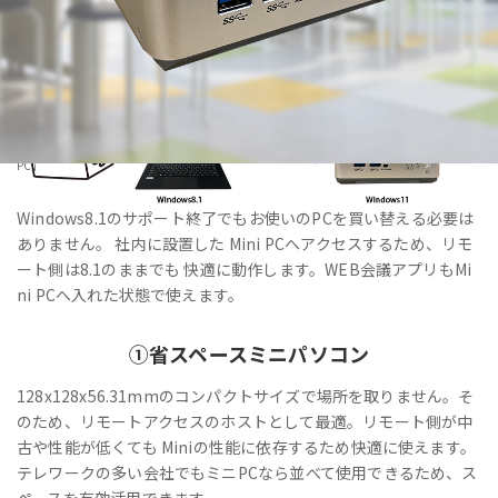
HOME
>
製品・サービス
>
法人向けPC・Windows11IoT Enterprise搭載「VALTEC Mini
PC」
Windows8.1のサポート終了でもお使いのPCを買い替える必要は
ありません。 社内に設置した Mini PCへアクセスするため、リモ
ート側は8.1のままでも 快適に動作します。WEB会議アプリもMi
ni PCへ入れた状態で使えます。
①
省スペース
ミニパソコン
128x128x56.31mmのコンパクトサイズで場所を取りません。そ
のため、リモートアクセスのホストとして最適。リモート側が中
古や性能が低くても Miniの性能に依存するため快適に使えます。
テレワークの多い会社でもミニPCなら並べて使用できるため、ス
ペースを有効活用できます。