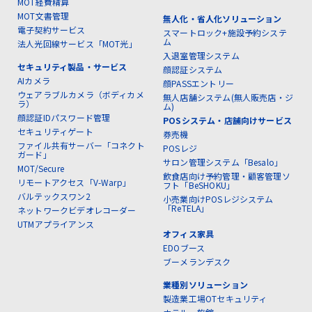
MOT経費精算
MOT文書管理
無人化・省人化ソリューション
電子契約サービス
スマートロック+施設予約システ
ム
法人光回線サービス「MOT光」
入退室管理システム
セキュリティ製品・サービス
顔認証システム
AIカメラ
顔PASSエントリー
ウェアラブルカメラ（ボディカメ
無人店舗システム(無人販売店・ジ
ラ）
ム)
顔認証IDパスワード管理
POSシステム・店舗向けサービス
セキュリティゲート
券売機
ファイル共有サーバー「コネクト
POSレジ
ガード」
サロン管理システム「Besalo」
MOT/Secure
飲食店向け予約管理・顧客管理ソ
リモートアクセス「V-Warp」
フト「BeSHOKU」
バルテックスワン2
小売業向けPOSレジシステム
「ReTELA」
ネットワークビデオレコーダー
UTMアプライアンス
オフィス家具
EDOブース
ブーメランデスク
業種別ソリューション
製造業工場OTセキュリティ