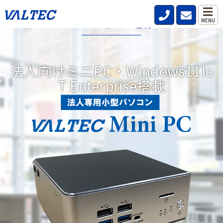
VALTECミニPCとは?
MENU
データレス、パスワードレス、強固なセキュリティ機能を標準搭
載した小型パソコンです。
法人向けミニPC・Windows11Io
リモートワークが当たり前の時代にどこからでも安全、快適、効
T Enterprise搭載
率的な働き方を実現。DXにつながる3つの機能を備えています。