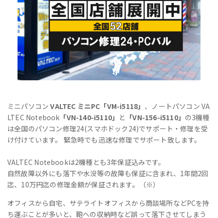
ミニパソコン
VALTEC ミニPC「VM-i5118」
、ノートパソコン VA
LTEC Notebook
「VN-140-i5110」
と
「VN-156-i5110」
の3機種
は全国のパソコン修理24(スマホドック24)でサポート・修理を受
け付けています。 緊急時でも迅速な修理でサポート致します。
VALTEC Notebookは2機種とも3年保証込みです。
自然故障以外にも落下や水没等の故障も保証に含まれ、1年間2回
迄、10万円迄の修理金額が保証されます。（※）
オフィスから自宅、サテライトオフィスから商談場所などPCを持
ち運ぶことが多いと、鞄への収納時など誤って落下させてしまう