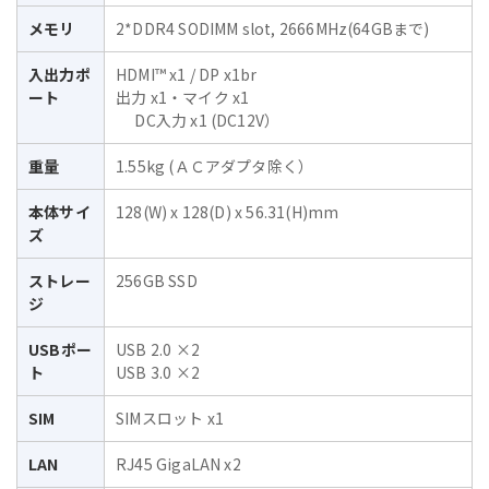
メモリ
2*DDR4 SODIMM slot, 2666MHz(64GBまで)
入出力ポ
HDMI™ x1 / DP x1br
ート
出力 x1・マイク x1
DC入力 x1 (DC12V）
重量
1.55kg (ＡＣアダプタ除く）
本体サイ
128(W) x 128(D) x 56.31(H)mm
ズ
ストレー
256GB SSD
ジ
USBポー
USB 2.0 ×2
ト
USB 3.0 ×2
SIM
SIMスロット x1
LAN
RJ45 GigaLAN x2