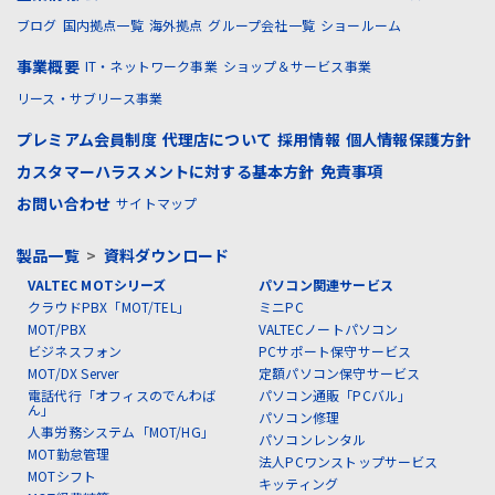
ブログ
国内拠点一覧
海外拠点
グループ会社一覧
ショールーム
事業概要
IT・ネットワーク事業
ショップ＆サービス事業
リース・サブリース事業
プレミアム会員制度
代理店について
採用情報
個人情報保護方針
カスタマーハラスメントに対する基本方針
免責事項
お問い合わせ
サイトマップ
製品一覧
>
資料ダウンロード
VALTEC MOTシリーズ
パソコン関連サービス
クラウドPBX「MOT/TEL」
ミニPC
MOT/PBX
VALTECノートパソコン
ビジネスフォン
PCサポート保守サービス
MOT/DX Server
定額パソコン保守サービス
電話代行「オフィスのでんわば
パソコン通販「PCバル」
ん」
パソコン修理
人事労務システム「MOT/HG」
パソコンレンタル
MOT勤怠管理
法人PCワンストップサービス
MOTシフト
キッティング