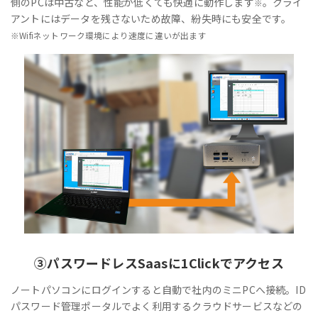
側のPCは中古など、性能が低くても快適に動作します
。クライ
※
アントにはデータを残さないため故障、紛失時にも安全です。
※Wifiネットワーク環境により速度に違いが出ます
③
パスワードレス
Saasに1Clickでアクセス
ノートパソコンにログインすると自動で社内のミニPCへ接続。ID
パスワード管理ポータルでよく利用するクラウドサービスなどの