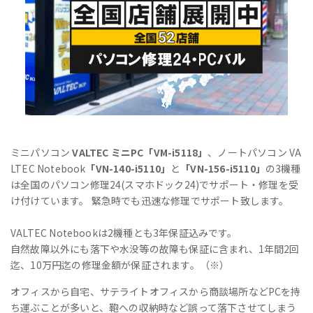
ミニパソコン
VALTEC ミニPC「VM-i5118」
、ノートパソコン VA
LTEC Notebook
「VN-140-i5110」
と
「VN-156-i5110」
の3機種
は全国のパソコン修理24(スマホドック24)でサポート・修理を受
け付けています。 緊急時でも迅速な修理でサポート致します。
VALTEC Notebookは2機種とも3年保証込みです。
自然故障以外にも落下や水没等の故障も保証に含まれ、1年間2回
迄、10万円迄の修理金額が保証されます。（※）
オフィスから自宅、サテライトオフィスから商談場所などPCを持
ち運ぶことが多いと、鞄への収納時など誤って落下させてしまう