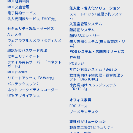
MOT経費精算
MOT文書管理
無人化・省人化ソリューション
電子契約サービス
スマートロック+施設予約システ
ム
法人光回線サービス「MOT光」
入退室管理システム
セキュリティ製品・サービス
顔認証システム
AIカメラ
顔PASSエントリー
ウェアラブルカメラ（ボディカメ
無人店舗システム(無人販売店・ジ
ラ）
ム)
顔認証IDパスワード管理
POSシステム・店舗向けサービス
セキュリティゲート
券売機
ファイル共有サーバー「コネクト
POSレジ
ガード」
サロン管理システム「Besalo」
MOT/Secure
飲食店向け予約管理・顧客管理ソ
リモートアクセス「V-Warp」
フト「BeSHOKU」
バルテックスワン2
小売業向けPOSレジシステム
「ReTELA」
ネットワークビデオレコーダー
UTMアプライアンス
オフィス家具
EDOブース
ブーメランデスク
業種別ソリューション
製造業工場OTセキュリティ