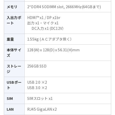
メモリ
2*DDR4 SODIMM slot, 2666MHz(64GBまで)
入出力ポ
HDMI™ x1 / DP x1br
ート
出力 x1・マイク x1
DC入力 x1 (DC12V）
重量
1.55kg (ＡＣアダプタ除く）
本体サイ
128(W) x 128(D) x 56.31(H)mm
ズ
ストレー
256GB SSD
ジ
USBポー
USB 2.0 ×2
ト
USB 3.0 ×2
SIM
SIMスロット x1
LAN
RJ45 GigaLAN x2