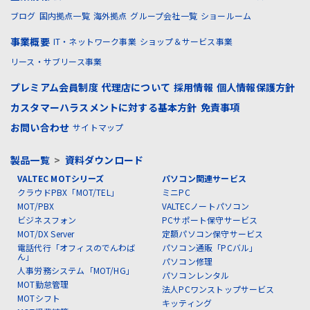
ブログ
国内拠点一覧
海外拠点
グループ会社一覧
ショールーム
事業概要
IT・ネットワーク事業
ショップ＆サービス事業
リース・サブリース事業
プレミアム会員制度
代理店について
採用情報
個人情報保護方針
カスタマーハラスメントに対する基本方針
免責事項
お問い合わせ
サイトマップ
製品一覧
>
資料ダウンロード
VALTEC MOTシリーズ
パソコン関連サービス
クラウドPBX「MOT/TEL」
ミニPC
MOT/PBX
VALTECノートパソコン
ビジネスフォン
PCサポート保守サービス
MOT/DX Server
定額パソコン保守サービス
電話代行「オフィスのでんわば
パソコン通販「PCバル」
ん」
パソコン修理
人事労務システム「MOT/HG」
パソコンレンタル
MOT勤怠管理
法人PCワンストップサービス
MOTシフト
キッティング