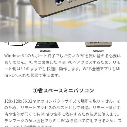
HOME
>
製品・サービス
>
法人向けPC・Windows11IoT Enterprise搭載「VALTEC Mini
PC」
Windows8.1のサポート終了でもお使いのPCを買い替える必要は
ありません。 社内に設置した Mini PCへアクセスするため、リモ
ート側は8.1のままでも 快適に動作します。WEB会議アプリもMi
ni PCへ入れた状態で使えます。
①
省スペース
ミニパソコン
128x128x56.31mmのコンパクトサイズで場所を取りません。そ
のため、リモートアクセスのホストとして最適。リモート側が中
古や性能が低くても Miniの性能に依存するため快適に使えます。
テレワークの多い会社でもミニPCなら並べて使用できるため、ス
ペースを有効活用できます。