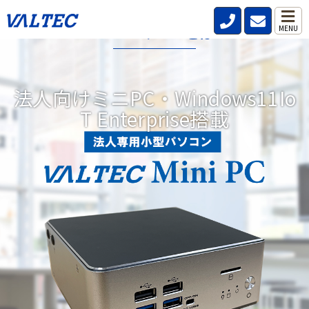
VALTECミニPCとは?
MENU
データレス、パスワードレス、強固なセキュリティ機能を標準搭
載した小型パソコンです。
法人向けミニPC・Windows11Io
リモートワークが当たり前の時代にどこからでも安全、快適、効
T Enterprise搭載
率的な働き方を実現。DXにつながる3つの機能を備えています。