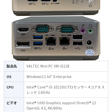
製品名
VALTEC Mini PC VM-i5118
OS
Windows11 IoT Enterprise
CPU
Intel® Core™ i5-10210Uプロセッサー 4コア 8 ス
レッド 1.6GHz
ビデオ
Intel® UHD Graphics support DirectX® 12
OpenGL 4.5, 4K/60Hz