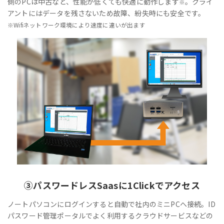
側のPCは中古など、性能が低くても快適に動作します
。クライ
※
アントにはデータを残さないため故障、紛失時にも安全です。
※Wifiネットワーク環境により速度に違いが出ます
③
パスワードレス
Saasに1Clickでアクセス
ノートパソコンにログインすると自動で社内のミニPCへ接続。ID
パスワード管理ポータルでよく利用するクラウドサービスなどの