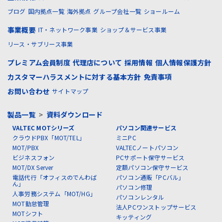
ブログ
国内拠点一覧
海外拠点
グループ会社一覧
ショールーム
事業概要
IT・ネットワーク事業
ショップ＆サービス事業
リース・サブリース事業
プレミアム会員制度
代理店について
採用情報
個人情報保護方針
カスタマーハラスメントに対する基本方針
免責事項
お問い合わせ
サイトマップ
製品一覧
>
資料ダウンロード
VALTEC MOTシリーズ
パソコン関連サービス
クラウドPBX「MOT/TEL」
ミニPC
MOT/PBX
VALTECノートパソコン
ビジネスフォン
PCサポート保守サービス
MOT/DX Server
定額パソコン保守サービス
電話代行「オフィスのでんわば
パソコン通販「PCバル」
ん」
パソコン修理
人事労務システム「MOT/HG」
パソコンレンタル
MOT勤怠管理
法人PCワンストップサービス
MOTシフト
キッティング