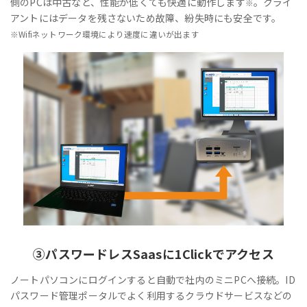
側のPCは中古など、性能が低くても快適に動作します
。クライ
※
アントにはデータを残さないため故障、紛失時にも安全です。
※Wifiネットワーク環境により速度に違いが出ます
③
パスワードレス
Saasに1Clickでアクセス
ノートパソコンにログインすると自動で社内のミニPCへ接続。ID
パスワード管理ポータルでよく利用するクラウドサービスなどの