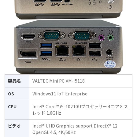
製品名
VALTEC Mini PC VM-i5118
OS
Windows11 IoT Enterprise
CPU
Intel® Core™ i5-10210Uプロセッサー 4コア 8 ス
レッド 1.6GHz
ビデオ
Intel® UHD Graphics support DirectX® 12
OpenGL 4.5, 4K/60Hz