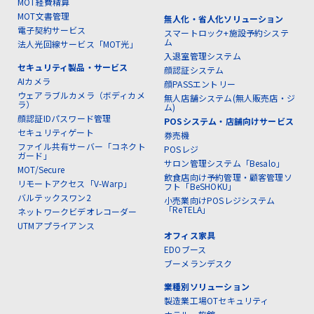
MOT経費精算
MOT文書管理
無人化・省人化ソリューション
電子契約サービス
スマートロック+施設予約システ
ム
法人光回線サービス「MOT光」
入退室管理システム
セキュリティ製品・サービス
顔認証システム
AIカメラ
顔PASSエントリー
ウェアラブルカメラ（ボディカメ
無人店舗システム(無人販売店・ジ
ラ）
ム)
顔認証IDパスワード管理
POSシステム・店舗向けサービス
セキュリティゲート
券売機
ファイル共有サーバー「コネクト
POSレジ
ガード」
サロン管理システム「Besalo」
MOT/Secure
飲食店向け予約管理・顧客管理ソ
リモートアクセス「V-Warp」
フト「BeSHOKU」
バルテックスワン2
小売業向けPOSレジシステム
「ReTELA」
ネットワークビデオレコーダー
UTMアプライアンス
オフィス家具
EDOブース
ブーメランデスク
業種別ソリューション
製造業工場OTセキュリティ