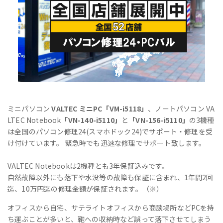
ミニパソコン
VALTEC ミニPC「VM-i5118」
、ノートパソコン VA
LTEC Notebook
「VN-140-i5110」
と
「VN-156-i5110」
の3機種
は全国のパソコン修理24(スマホドック24)でサポート・修理を受
け付けています。 緊急時でも迅速な修理でサポート致します。
VALTEC Notebookは2機種とも3年保証込みです。
自然故障以外にも落下や水没等の故障も保証に含まれ、1年間2回
迄、10万円迄の修理金額が保証されます。（※）
オフィスから自宅、サテライトオフィスから商談場所などPCを持
ち運ぶことが多いと、鞄への収納時など誤って落下させてしまう