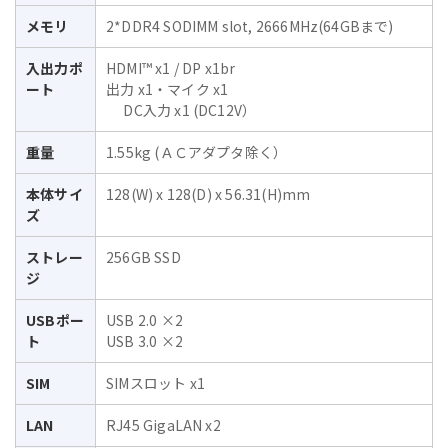
メモリ
2*DDR4 SODIMM slot, 2666MHz(64GBまで)
入出力ポ
HDMI™ x1 / DP x1br
ート
出力 x1・マイク x1
DC入力 x1 (DC12V）
重量
1.55kg (ＡＣアダプタ除く）
本体サイ
128(W) x 128(D) x 56.31(H)mm
ズ
ストレー
256GB SSD
ジ
USBポー
USB 2.0 ×2
ト
USB 3.0 ×2
SIM
SIMスロット x1
LAN
RJ45 GigaLAN x2