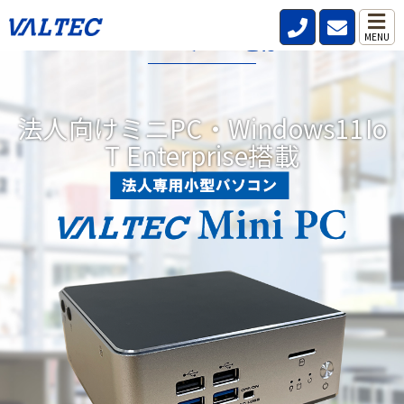
VALTECミニPCとは?
MENU
データレス、パスワードレス、強固なセキュリティ機能を標準搭
載した小型パソコンです。
法人向けミニPC・Windows11Io
リモートワークが当たり前の時代にどこからでも安全、快適、効
T Enterprise搭載
率的な働き方を実現。DXにつながる3つの機能を備えています。