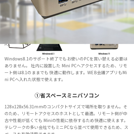
HOME
>
製品・サービス
>
法人向けPC・Windows11IoT Enterprise搭載「VALTEC Mini
PC」
Windows8.1のサポート終了でもお使いのPCを買い替える必要は
ありません。 社内に設置した Mini PCへアクセスするため、リモ
ート側は8.1のままでも 快適に動作します。WEB会議アプリもMi
ni PCへ入れた状態で使えます。
①
省スペース
ミニパソコン
128x128x56.31mmのコンパクトサイズで場所を取りません。そ
のため、リモートアクセスのホストとして最適。リモート側が中
古や性能が低くても Miniの性能に依存するため快適に使えます。
テレワークの多い会社でもミニPCなら並べて使用できるため、ス
ペースを有効活用できます。