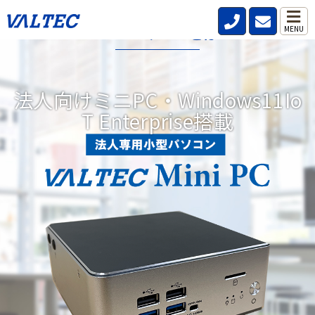
VALTECミニPCとは?
MENU
データレス、パスワードレス、強固なセキュリティ機能を標準搭
載した小型パソコンです。
法人向けミニPC・Windows11Io
リモートワークが当たり前の時代にどこからでも安全、快適、効
T Enterprise搭載
率的な働き方を実現。DXにつながる3つの機能を備えています。