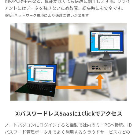
側のPCは中古など、性能が低くても快適に動作します
。クライ
※
アントにはデータを残さないため故障、紛失時にも安全です。
※Wifiネットワーク環境により速度に違いが出ます
③
パスワードレス
Saasに1Clickでアクセス
ノートパソコンにログインすると自動で社内のミニPCへ接続。ID
パスワード管理ポータルでよく利用するクラウドサービスなどの