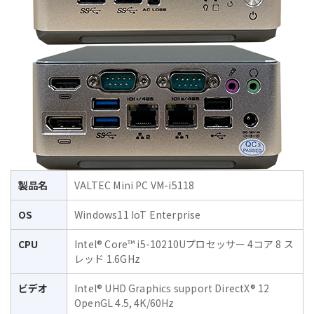
製品名
VALTEC Mini PC VM-i5118
OS
Windows11 IoT Enterprise
CPU
Intel® Core™ i5-10210Uプロセッサー 4コア 8 ス
レッド 1.6GHz
ビデオ
Intel® UHD Graphics support DirectX® 12
OpenGL 4.5, 4K/60Hz