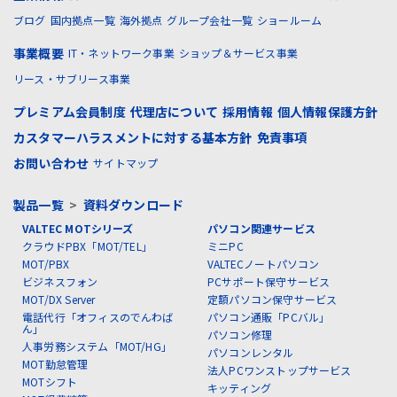
ブログ
国内拠点一覧
海外拠点
グループ会社一覧
ショールーム
事業概要
IT・ネットワーク事業
ショップ＆サービス事業
リース・サブリース事業
プレミアム会員制度
代理店について
採用情報
個人情報保護方針
カスタマーハラスメントに対する基本方針
免責事項
お問い合わせ
サイトマップ
製品一覧
>
資料ダウンロード
VALTEC MOTシリーズ
パソコン関連サービス
クラウドPBX「MOT/TEL」
ミニPC
MOT/PBX
VALTECノートパソコン
ビジネスフォン
PCサポート保守サービス
MOT/DX Server
定額パソコン保守サービス
電話代行「オフィスのでんわば
パソコン通販「PCバル」
ん」
パソコン修理
人事労務システム「MOT/HG」
パソコンレンタル
MOT勤怠管理
法人PCワンストップサービス
MOTシフト
キッティング