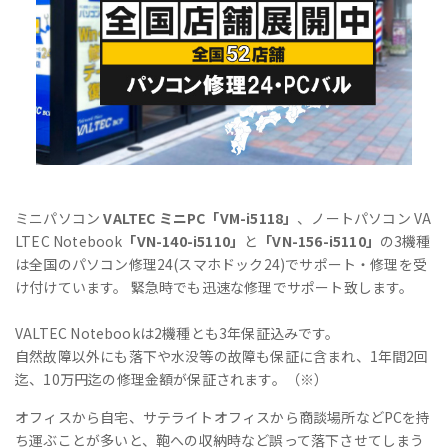
ミニパソコン
VALTEC ミニPC「VM-i5118」
、ノートパソコン VA
LTEC Notebook
「VN-140-i5110」
と
「VN-156-i5110」
の3機種
は全国のパソコン修理24(スマホドック24)でサポート・修理を受
け付けています。 緊急時でも迅速な修理でサポート致します。
VALTEC Notebookは2機種とも3年保証込みです。
自然故障以外にも落下や水没等の故障も保証に含まれ、1年間2回
迄、10万円迄の修理金額が保証されます。（※）
オフィスから自宅、サテライトオフィスから商談場所などPCを持
ち運ぶことが多いと、鞄への収納時など誤って落下させてしまう