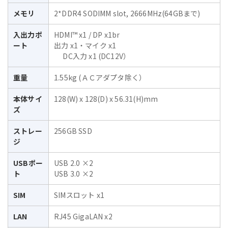
メモリ
2*DDR4 SODIMM slot, 2666MHz(64GBまで)
入出力ポ
HDMI™ x1 / DP x1br
ート
出力 x1・マイク x1
DC入力 x1 (DC12V）
重量
1.55kg (ＡＣアダプタ除く）
本体サイ
128(W) x 128(D) x 56.31(H)mm
ズ
ストレー
256GB SSD
ジ
USBポー
USB 2.0 ×2
ト
USB 3.0 ×2
SIM
SIMスロット x1
LAN
RJ45 GigaLAN x2