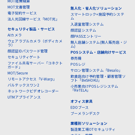
MOT経費精算
MOT文書管理
無人化・省人化ソリューション
電子契約サービス
スマートロック+施設予約システ
ム
法人光回線サービス「MOT光」
入退室管理システム
セキュリティ製品・サービス
顔認証システム
AIカメラ
顔PASSエントリー
ウェアラブルカメラ（ボディカメ
無人店舗システム(無人販売店・ジ
ラ）
ム)
顔認証IDパスワード管理
POSシステム・店舗向けサービス
セキュリティゲート
券売機
ファイル共有サーバー「コネクト
POSレジ
ガード」
サロン管理システム「Besalo」
MOT/Secure
飲食店向け予約管理・顧客管理ソ
リモートアクセス「V-Warp」
フト「BeSHOKU」
バルテックスワン2
小売業向けPOSレジシステム
「ReTELA」
ネットワークビデオレコーダー
UTMアプライアンス
オフィス家具
EDOブース
ブーメランデスク
業種別ソリューション
製造業工場OTセキュリティ