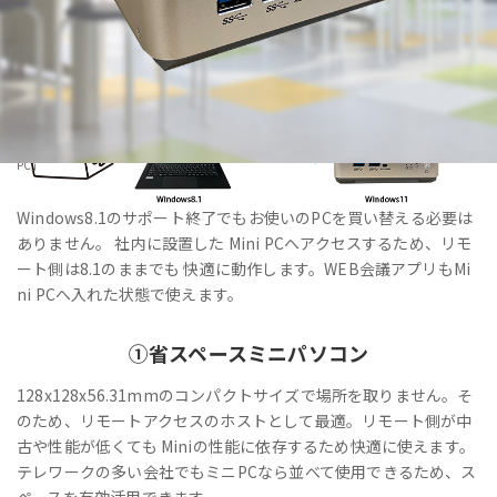
HOME
>
製品・サービス
>
法人向けPC・Windows11IoT Enterprise搭載「VALTEC Mini
PC」
Windows8.1のサポート終了でもお使いのPCを買い替える必要は
ありません。 社内に設置した Mini PCへアクセスするため、リモ
ート側は8.1のままでも 快適に動作します。WEB会議アプリもMi
ni PCへ入れた状態で使えます。
①
省スペース
ミニパソコン
128x128x56.31mmのコンパクトサイズで場所を取りません。そ
のため、リモートアクセスのホストとして最適。リモート側が中
古や性能が低くても Miniの性能に依存するため快適に使えます。
テレワークの多い会社でもミニPCなら並べて使用できるため、ス
ペースを有効活用できます。