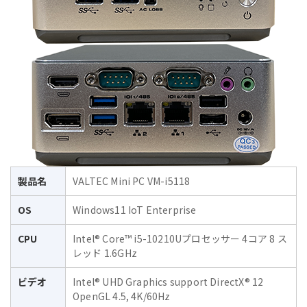
製品名
VALTEC Mini PC VM-i5118
OS
Windows11 IoT Enterprise
CPU
Intel® Core™ i5-10210Uプロセッサー 4コア 8 ス
レッド 1.6GHz
ビデオ
Intel® UHD Graphics support DirectX® 12
OpenGL 4.5, 4K/60Hz