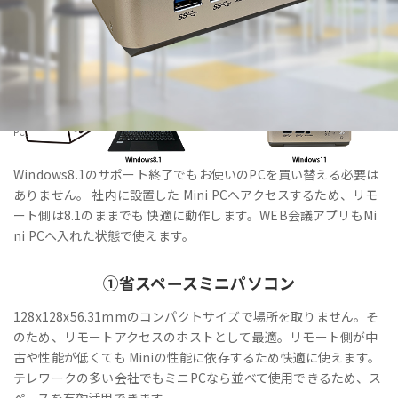
HOME
>
製品・サービス
>
法人向けPC・Windows11IoT Enterprise搭載「VALTEC Mini
PC」
Windows8.1のサポート終了でもお使いのPCを買い替える必要は
ありません。 社内に設置した Mini PCへアクセスするため、リモ
ート側は8.1のままでも 快適に動作します。WEB会議アプリもMi
ni PCへ入れた状態で使えます。
①
省スペース
ミニパソコン
128x128x56.31mmのコンパクトサイズで場所を取りません。そ
のため、リモートアクセスのホストとして最適。リモート側が中
古や性能が低くても Miniの性能に依存するため快適に使えます。
テレワークの多い会社でもミニPCなら並べて使用できるため、ス
ペースを有効活用できます。