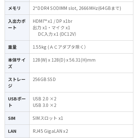
メモリ
2*DDR4 SODIMM slot, 2666MHz(64GBまで)
入出力ポ
HDMI™ x1 / DP x1br
ート
出力 x1・マイク x1
DC入力 x1 (DC12V）
重量
1.55kg (ＡＣアダプタ除く）
本体サイ
128(W) x 128(D) x 56.31(H)mm
ズ
ストレー
256GB SSD
ジ
USBポー
USB 2.0 ×2
ト
USB 3.0 ×2
SIM
SIMスロット x1
LAN
RJ45 GigaLAN x2