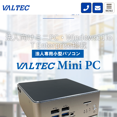
VALTECミニPCとは?
MENU
データレス、パスワードレス、強固なセキュリティ機能を標準搭
載した小型パソコンです。
法人向けミニPC・Windows11Io
リモートワークが当たり前の時代にどこからでも安全、快適、効
T Enterprise搭載
率的な働き方を実現。DXにつながる3つの機能を備えています。