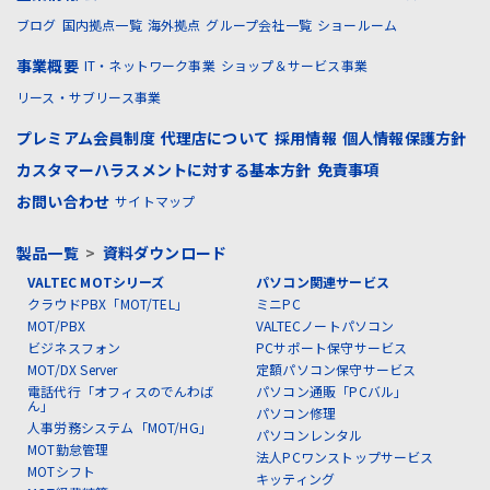
ブログ
国内拠点一覧
海外拠点
グループ会社一覧
ショールーム
事業概要
IT・ネットワーク事業
ショップ＆サービス事業
リース・サブリース事業
プレミアム会員制度
代理店について
採用情報
個人情報保護方針
カスタマーハラスメントに対する基本方針
免責事項
お問い合わせ
サイトマップ
製品一覧
>
資料ダウンロード
VALTEC MOTシリーズ
パソコン関連サービス
クラウドPBX「MOT/TEL」
ミニPC
MOT/PBX
VALTECノートパソコン
ビジネスフォン
PCサポート保守サービス
MOT/DX Server
定額パソコン保守サービス
電話代行「オフィスのでんわば
パソコン通販「PCバル」
ん」
パソコン修理
人事労務システム「MOT/HG」
パソコンレンタル
MOT勤怠管理
法人PCワンストップサービス
MOTシフト
キッティング