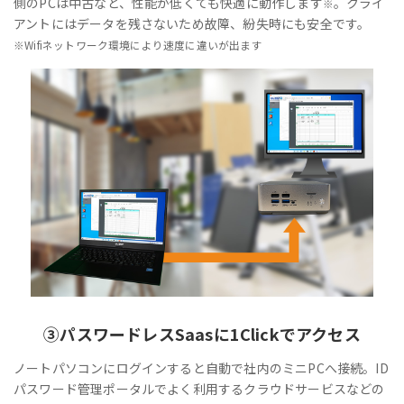
側のPCは中古など、性能が低くても快適に動作します
。クライ
※
アントにはデータを残さないため故障、紛失時にも安全です。
※Wifiネットワーク環境により速度に違いが出ます
③
パスワードレス
Saasに1Clickでアクセス
ノートパソコンにログインすると自動で社内のミニPCへ接続。ID
パスワード管理ポータルでよく利用するクラウドサービスなどの