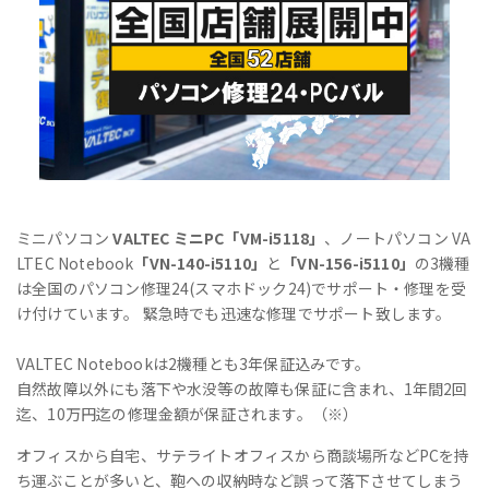
ミニパソコン
VALTEC ミニPC「VM-i5118」
、ノートパソコン VA
LTEC Notebook
「VN-140-i5110」
と
「VN-156-i5110」
の3機種
は全国のパソコン修理24(スマホドック24)でサポート・修理を受
け付けています。 緊急時でも迅速な修理でサポート致します。
VALTEC Notebookは2機種とも3年保証込みです。
自然故障以外にも落下や水没等の故障も保証に含まれ、1年間2回
迄、10万円迄の修理金額が保証されます。（※）
オフィスから自宅、サテライトオフィスから商談場所などPCを持
ち運ぶことが多いと、鞄への収納時など誤って落下させてしまう