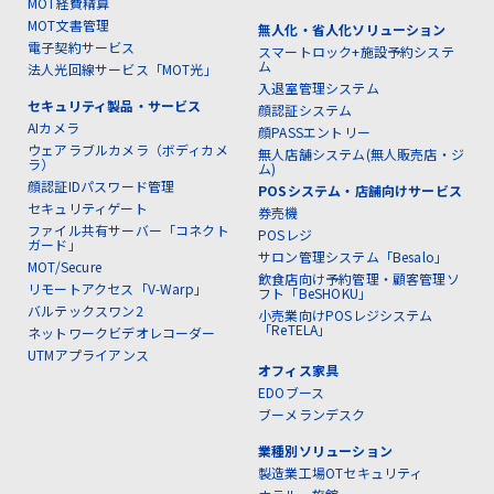
MOT経費精算
MOT文書管理
無人化・省人化ソリューション
電子契約サービス
スマートロック+施設予約システ
ム
法人光回線サービス「MOT光」
入退室管理システム
セキュリティ製品・サービス
顔認証システム
AIカメラ
顔PASSエントリー
ウェアラブルカメラ（ボディカメ
無人店舗システム(無人販売店・ジ
ラ）
ム)
顔認証IDパスワード管理
POSシステム・店舗向けサービス
セキュリティゲート
券売機
ファイル共有サーバー「コネクト
POSレジ
ガード」
サロン管理システム「Besalo」
MOT/Secure
飲食店向け予約管理・顧客管理ソ
リモートアクセス「V-Warp」
フト「BeSHOKU」
バルテックスワン2
小売業向けPOSレジシステム
「ReTELA」
ネットワークビデオレコーダー
UTMアプライアンス
オフィス家具
EDOブース
ブーメランデスク
業種別ソリューション
製造業工場OTセキュリティ