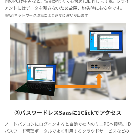
側のPCは中古など、性能が低くても快適に動作します
。クライ
※
アントにはデータを残さないため故障、紛失時にも安全です。
※Wifiネットワーク環境により速度に違いが出ます
③
パスワードレス
Saasに1Clickでアクセス
ノートパソコンにログインすると自動で社内のミニPCへ接続。ID
パスワード管理ポータルでよく利用するクラウドサービスなどの