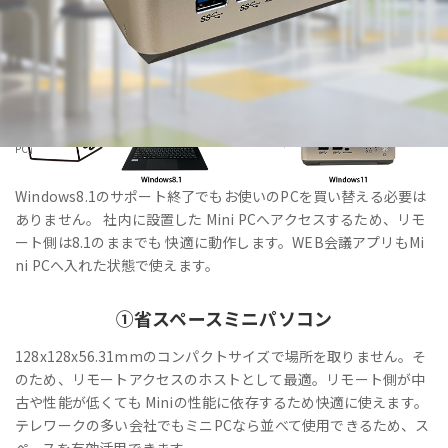
HOME
>
製品・サービス
>
法人向けPC・Windows11IoT Enterprise搭載「VALTEC Mini
PC」
Windows8.1のサポート終了でもお使いのPCを買い替える必要は
ありません。 社内に設置した Mini PCへアクセスするため、リモ
ート側は8.1のままでも 快適に動作します。WEB会議アプリもMi
ni PCへ入れた状態で使えます。
①
省スペース
ミニパソコン
128x128x56.31mmのコンパクトサイズで場所を取りません。そ
のため、リモートアクセスのホストとして最適。リモート側が中
古や性能が低くても Miniの性能に依存するため快適に使えます。
テレワークの多い会社でもミニPCなら並べて使用できるため、ス
ペースを有効活用できます。