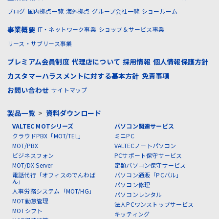
ブログ
国内拠点一覧
海外拠点
グループ会社一覧
ショールーム
事業概要
IT・ネットワーク事業
ショップ＆サービス事業
リース・サブリース事業
プレミアム会員制度
代理店について
採用情報
個人情報保護方針
カスタマーハラスメントに対する基本方針
免責事項
お問い合わせ
サイトマップ
製品一覧
>
資料ダウンロード
VALTEC MOTシリーズ
パソコン関連サービス
クラウドPBX「MOT/TEL」
ミニPC
MOT/PBX
VALTECノートパソコン
ビジネスフォン
PCサポート保守サービス
MOT/DX Server
定額パソコン保守サービス
電話代行「オフィスのでんわば
パソコン通販「PCバル」
ん」
パソコン修理
人事労務システム「MOT/HG」
パソコンレンタル
MOT勤怠管理
法人PCワンストップサービス
MOTシフト
キッティング