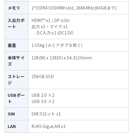
メモリ
2*DDR4 SODIMM slot, 2666MHz(64GBまで)
入出力ポ
HDMI™ x1 / DP x1br
ート
出力 x1・マイク x1
DC入力 x1 (DC12V）
重量
1.55kg (ＡＣアダプタ除く）
本体サイ
128(W) x 128(D) x 56.31(H)mm
ズ
ストレー
256GB SSD
ジ
USBポー
USB 2.0 ×2
ト
USB 3.0 ×2
SIM
SIMスロット x1
LAN
RJ45 GigaLAN x2