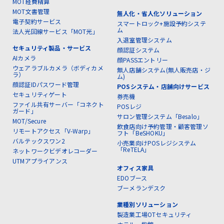
MOT経費精算
MOT文書管理
無人化・省人化ソリューション
電子契約サービス
スマートロック+施設予約システ
ム
法人光回線サービス「MOT光」
入退室管理システム
セキュリティ製品・サービス
顔認証システム
AIカメラ
顔PASSエントリー
ウェアラブルカメラ（ボディカメ
無人店舗システム(無人販売店・ジ
ラ）
ム)
顔認証IDパスワード管理
POSシステム・店舗向けサービス
セキュリティゲート
券売機
ファイル共有サーバー「コネクト
POSレジ
ガード」
サロン管理システム「Besalo」
MOT/Secure
飲食店向け予約管理・顧客管理ソ
リモートアクセス「V-Warp」
フト「BeSHOKU」
バルテックスワン2
小売業向けPOSレジシステム
「ReTELA」
ネットワークビデオレコーダー
UTMアプライアンス
オフィス家具
EDOブース
ブーメランデスク
業種別ソリューション
製造業工場OTセキュリティ