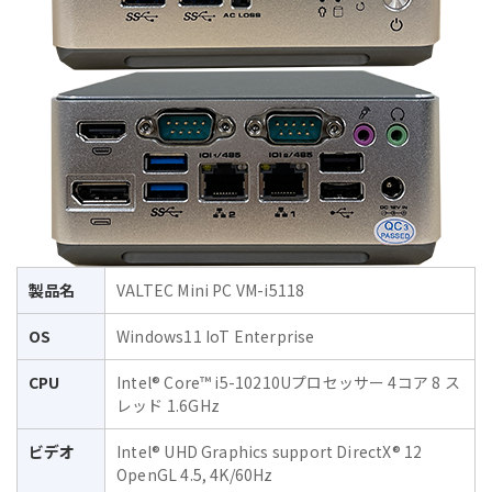
製品名
VALTEC Mini PC VM-i5118
OS
Windows11 IoT Enterprise
CPU
Intel® Core™ i5-10210Uプロセッサー 4コア 8 ス
レッド 1.6GHz
ビデオ
Intel® UHD Graphics support DirectX® 12
OpenGL 4.5, 4K/60Hz