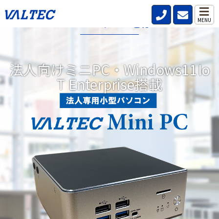
VALTECミニPCとは?
MENU
データレス、パスワードレス、強固なセキュリティ機能を標準搭
載した小型パソコンです。
法人向けミニPC・Windows11Io
リモートワークが当たり前の時代にどこからでも安全、快適、効
T Enterprise搭載
率的な働き方を実現。DXにつながる3つの機能を備えています。