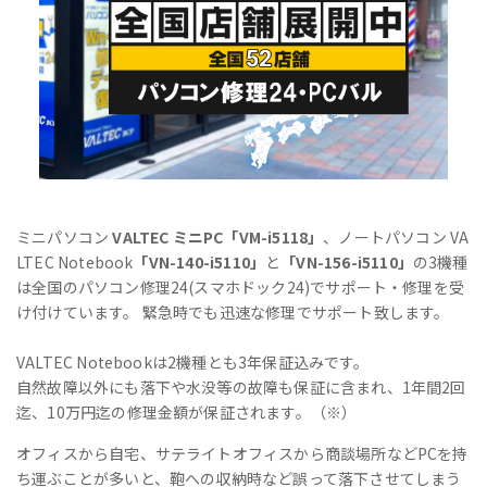
ミニパソコン
VALTEC ミニPC「VM-i5118」
、ノートパソコン VA
LTEC Notebook
「VN-140-i5110」
と
「VN-156-i5110」
の3機種
は全国のパソコン修理24(スマホドック24)でサポート・修理を受
け付けています。 緊急時でも迅速な修理でサポート致します。
VALTEC Notebookは2機種とも3年保証込みです。
自然故障以外にも落下や水没等の故障も保証に含まれ、1年間2回
迄、10万円迄の修理金額が保証されます。（※）
オフィスから自宅、サテライトオフィスから商談場所などPCを持
ち運ぶことが多いと、鞄への収納時など誤って落下させてしまう