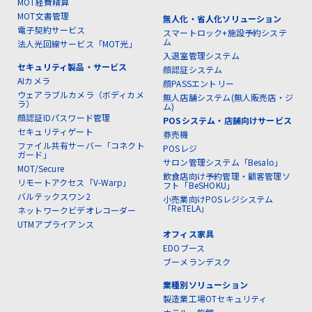
MOT経費精算
MOT文書管理
無人化・省人化ソリューション
電子契約サービス
スマートロック+施設予約システ
ム
法人光回線サービス「MOT光」
入退室管理システム
セキュリティ製品・サービス
顔認証システム
AIカメラ
顔PASSエントリー
ウェアラブルカメラ（ボディカメ
無人店舗システム(無人販売店・ジ
ラ）
ム)
顔認証IDパスワード管理
POSシステム・店舗向けサービス
セキュリティゲート
券売機
ファイル共有サーバー「コネクト
POSレジ
ガード」
サロン管理システム「Besalo」
MOT/Secure
飲食店向け予約管理・顧客管理ソ
リモートアクセス「V-Warp」
フト「BeSHOKU」
バルテックスワン2
小売業向けPOSレジシステム
「ReTELA」
ネットワークビデオレコーダー
UTMアプライアンス
オフィス家具
EDOブース
ブーメランデスク
業種別ソリューション
製造業工場OTセキュリティ