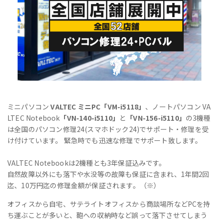
ミニパソコン
VALTEC ミニPC「VM-i5118」
、ノートパソコン VA
LTEC Notebook
「VN-140-i5110」
と
「VN-156-i5110」
の3機種
は全国のパソコン修理24(スマホドック24)でサポート・修理を受
け付けています。 緊急時でも迅速な修理でサポート致します。
VALTEC Notebookは2機種とも3年保証込みです。
自然故障以外にも落下や水没等の故障も保証に含まれ、1年間2回
迄、10万円迄の修理金額が保証されます。（※）
オフィスから自宅、サテライトオフィスから商談場所などPCを持
ち運ぶことが多いと、鞄への収納時など誤って落下させてしまう