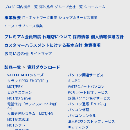
ブログ
国内拠点一覧
海外拠点
グループ会社一覧
ショールーム
事業概要
IT・ネットワーク事業
ショップ＆サービス事業
リース・サブリース事業
プレミアム会員制度
代理店について
採用情報
個人情報保護方針
カスタマーハラスメントに対する基本方針
免責事項
お問い合わせ
サイトマップ
製品一覧
>
資料ダウンロード
VALTEC MOTシリーズ
パソコン関連サービス
クラウドPBX「MOT/TEL」
ミニPC
MOT/PBX
VALTECノートパソコン
ビジネスフォン
PCサポート保守サービス
MOT/DX Server
定額パソコン保守サービス
電話代行「オフィスのでんわば
パソコン通販「PCバル」
ん」
パソコン修理
人事労務システム「MOT/HG」
パソコンレンタル
MOT勤怠管理
法人PCワンストップサービス
MOTシフト
キッティング