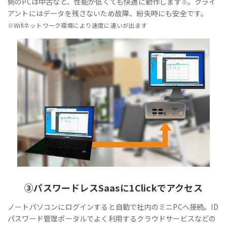
側のPCは中古など、性能が低くても快適に動作します
。クライ
※
アントにはデータを残さないため故障、紛失時にも安全です。
※Wifiネットワーク環境により速度に違いが出ます
③
パスワードレス
Saasに1Clickでアクセス
ノートパソコンにログインすると自動で社内のミニPCへ接続。ID
パスワード管理ポータルでよく利用するクラウドサービスなどの