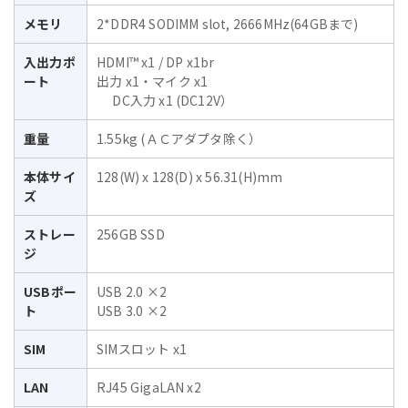
メモリ
2*DDR4 SODIMM slot, 2666MHz(64GBまで)
入出力ポ
HDMI™ x1 / DP x1br
ート
出力 x1・マイク x1
DC入力 x1 (DC12V）
重量
1.55kg (ＡＣアダプタ除く）
本体サイ
128(W) x 128(D) x 56.31(H)mm
ズ
ストレー
256GB SSD
ジ
USBポー
USB 2.0 ×2
ト
USB 3.0 ×2
SIM
SIMスロット x1
LAN
RJ45 GigaLAN x2