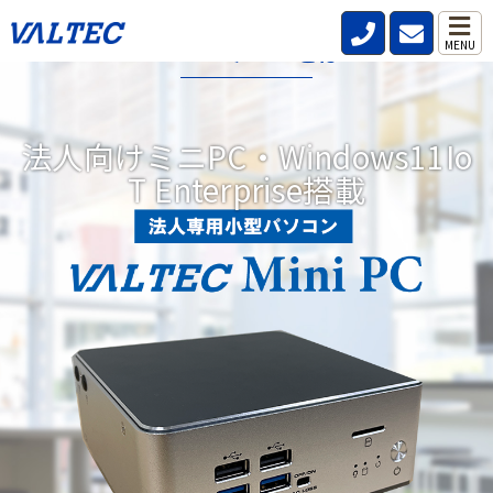
VALTECミニPCとは?
MENU
データレス、パスワードレス、強固なセキュリティ機能を標準搭
載した小型パソコンです。
法人向けミニPC・Windows11Io
リモートワークが当たり前の時代にどこからでも安全、快適、効
T Enterprise搭載
率的な働き方を実現。DXにつながる3つの機能を備えています。