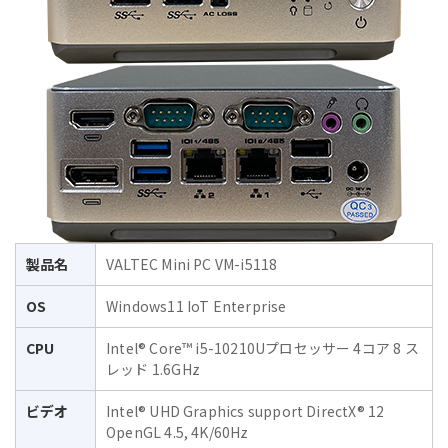
製品名
VALTEC Mini PC VM-i5118
OS
Windows11 IoT Enterprise
CPU
Intel® Core™ i5-10210Uプロセッサー 4コア 8 ス
レッド 1.6GHz
ビデオ
Intel® UHD Graphics support DirectX® 12
OpenGL 4.5, 4K/60Hz