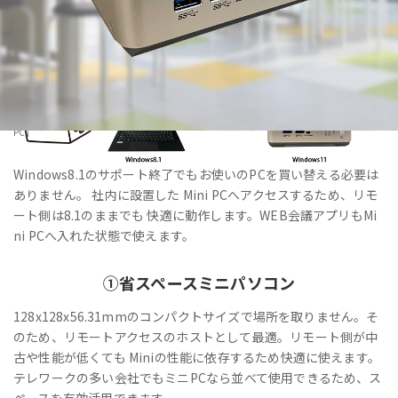
HOME
>
製品・サービス
>
法人向けPC・Windows11IoT Enterprise搭載「VALTEC Mini
PC」
Windows8.1のサポート終了でもお使いのPCを買い替える必要は
ありません。 社内に設置した Mini PCへアクセスするため、リモ
ート側は8.1のままでも 快適に動作します。WEB会議アプリもMi
ni PCへ入れた状態で使えます。
①
省スペース
ミニパソコン
128x128x56.31mmのコンパクトサイズで場所を取りません。そ
のため、リモートアクセスのホストとして最適。リモート側が中
古や性能が低くても Miniの性能に依存するため快適に使えます。
テレワークの多い会社でもミニPCなら並べて使用できるため、ス
ペースを有効活用できます。