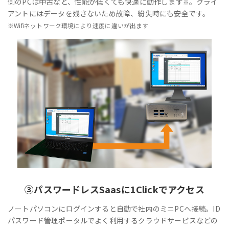
側のPCは中古など、性能が低くても快適に動作します
。クライ
※
アントにはデータを残さないため故障、紛失時にも安全です。
※Wifiネットワーク環境により速度に違いが出ます
③
パスワードレス
Saasに1Clickでアクセス
ノートパソコンにログインすると自動で社内のミニPCへ接続。ID
パスワード管理ポータルでよく利用するクラウドサービスなどの