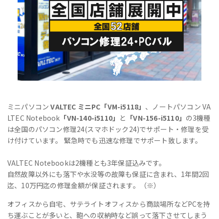
ミニパソコン
VALTEC ミニPC「VM-i5118」
、ノートパソコン VA
LTEC Notebook
「VN-140-i5110」
と
「VN-156-i5110」
の3機種
は全国のパソコン修理24(スマホドック24)でサポート・修理を受
け付けています。 緊急時でも迅速な修理でサポート致します。
VALTEC Notebookは2機種とも3年保証込みです。
自然故障以外にも落下や水没等の故障も保証に含まれ、1年間2回
迄、10万円迄の修理金額が保証されます。（※）
オフィスから自宅、サテライトオフィスから商談場所などPCを持
ち運ぶことが多いと、鞄への収納時など誤って落下させてしまう