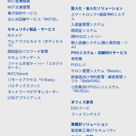
MOT経費精算
MOT文書管理
無人化・省人化ソリューション
電子契約サービス
スマートロック+施設予約システ
ム
法人光回線サービス「MOT光」
入退室管理システム
セキュリティ製品・サービス
顔認証システム
AIカメラ
顔PASSエントリー
ウェアラブルカメラ（ボディカメ
無人店舗システム(無人販売店・ジ
ラ）
ム)
顔認証IDパスワード管理
POSシステム・店舗向けサービス
セキュリティゲート
券売機
ファイル共有サーバー「コネクト
POSレジ
ガード」
サロン管理システム「Besalo」
MOT/Secure
飲食店向け予約管理・顧客管理ソ
リモートアクセス「V-Warp」
フト「BeSHOKU」
バルテックスワン2
小売業向けPOSレジシステム
「ReTELA」
ネットワークビデオレコーダー
UTMアプライアンス
オフィス家具
EDOブース
ブーメランデスク
業種別ソリューション
製造業工場OTセキュリティ