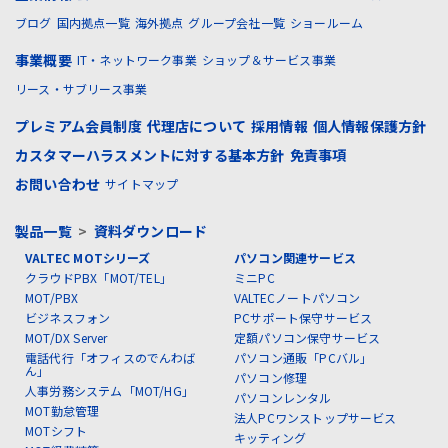
ブログ
国内拠点一覧
海外拠点
グループ会社一覧
ショールーム
事業概要
IT・ネットワーク事業
ショップ＆サービス事業
リース・サブリース事業
プレミアム会員制度
代理店について
採用情報
個人情報保護方針
カスタマーハラスメントに対する基本方針
免責事項
お問い合わせ
サイトマップ
製品一覧
>
資料ダウンロード
VALTEC MOTシリーズ
パソコン関連サービス
クラウドPBX「MOT/TEL」
ミニPC
MOT/PBX
VALTECノートパソコン
ビジネスフォン
PCサポート保守サービス
MOT/DX Server
定額パソコン保守サービス
電話代行「オフィスのでんわば
パソコン通販「PCバル」
ん」
パソコン修理
人事労務システム「MOT/HG」
パソコンレンタル
MOT勤怠管理
法人PCワンストップサービス
MOTシフト
キッティング