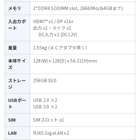
メモリ
2*DDR4 SODIMM slot, 2666MHz(64GBまで)
入出力ポ
HDMI™ x1 / DP x1br
ート
出力 x1・マイク x1
DC入力 x1 (DC12V）
重量
1.55kg (ＡＣアダプタ除く）
本体サイ
128(W) x 128(D) x 56.31(H)mm
ズ
ストレー
256GB SSD
ジ
USBポー
USB 2.0 ×2
ト
USB 3.0 ×2
SIM
SIMスロット x1
LAN
RJ45 GigaLAN x2