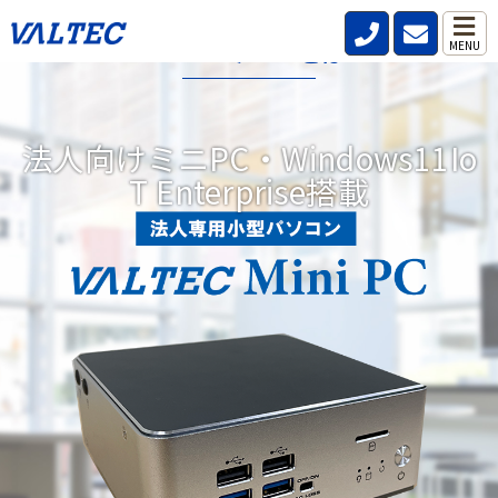
VALTECミニPCとは?
MENU
データレス、パスワードレス、強固なセキュリティ機能を標準搭
載した小型パソコンです。
法人向けミニPC・Windows11Io
リモートワークが当たり前の時代にどこからでも安全、快適、効
T Enterprise搭載
率的な働き方を実現。DXにつながる3つの機能を備えています。