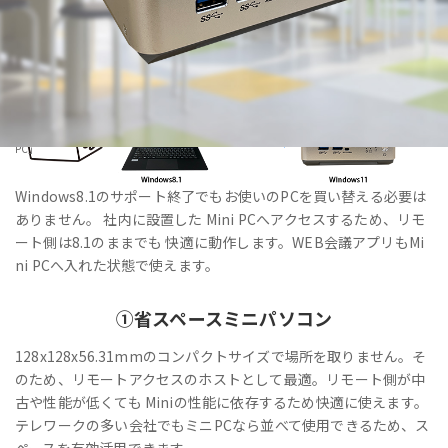
HOME
>
製品・サービス
>
法人向けPC・Windows11IoT Enterprise搭載「VALTEC Mini
PC」
Windows8.1のサポート終了でもお使いのPCを買い替える必要は
ありません。 社内に設置した Mini PCへアクセスするため、リモ
ート側は8.1のままでも 快適に動作します。WEB会議アプリもMi
ni PCへ入れた状態で使えます。
①
省スペース
ミニパソコン
128x128x56.31mmのコンパクトサイズで場所を取りません。そ
のため、リモートアクセスのホストとして最適。リモート側が中
古や性能が低くても Miniの性能に依存するため快適に使えます。
テレワークの多い会社でもミニPCなら並べて使用できるため、ス
ペースを有効活用できます。