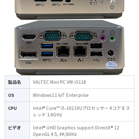
製品名
VALTEC Mini PC VM-i5118
OS
Windows11 IoT Enterprise
CPU
Intel® Core™ i5-10210Uプロセッサー 4コア 8 ス
レッド 1.6GHz
ビデオ
Intel® UHD Graphics support DirectX® 12
OpenGL 4.5, 4K/60Hz