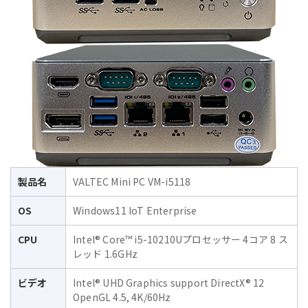
製品名
VALTEC Mini PC VM-i5118
OS
Windows11 IoT Enterprise
CPU
Intel® Core™ i5-10210Uプロセッサー 4コア 8 ス
レッド 1.6GHz
ビデオ
Intel® UHD Graphics support DirectX® 12
OpenGL 4.5, 4K/60Hz