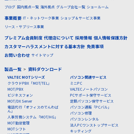
ブログ
国内拠点一覧
海外拠点
グループ会社一覧
ショールーム
事業概要
IT・ネットワーク事業
ショップ＆サービス事業
リース・サブリース事業
プレミアム会員制度
代理店について
採用情報
個人情報保護方針
カスタマーハラスメントに対する基本方針
免責事項
お問い合わせ
サイトマップ
製品一覧
>
資料ダウンロード
VALTEC MOTシリーズ
パソコン関連サービス
クラウドPBX「MOT/TEL」
ミニPC
MOT/PBX
VALTECノートパソコン
ビジネスフォン
PCサポート保守サービス
MOT/DX Server
定額パソコン保守サービス
電話代行「オフィスのでんわば
パソコン通販「PCバル」
ん」
パソコン修理
人事労務システム「MOT/HG」
パソコンレンタル
MOT勤怠管理
法人PCワンストップサービス
MOTシフト
キッティング