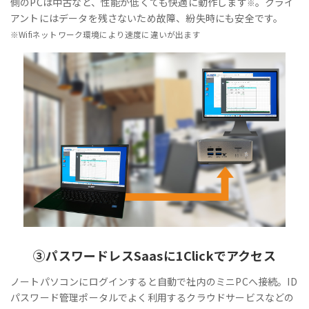
側のPCは中古など、性能が低くても快適に動作します
。クライ
※
アントにはデータを残さないため故障、紛失時にも安全です。
※Wifiネットワーク環境により速度に違いが出ます
③
パスワードレス
Saasに1Clickでアクセス
ノートパソコンにログインすると自動で社内のミニPCへ接続。ID
パスワード管理ポータルでよく利用するクラウドサービスなどの