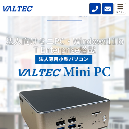
VALTECミニPCとは?
MENU
データレス、パスワードレス、強固なセキュリティ機能を標準搭
載した小型パソコンです。
法人向けミニPC・Windows11Io
リモートワークが当たり前の時代にどこからでも安全、快適、効
T Enterprise搭載
率的な働き方を実現。DXにつながる3つの機能を備えています。