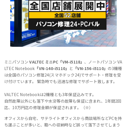
ミニパソコン
VALTEC ミニPC「VM-i5118」
、ノートパソコン VA
LTEC Notebook
「VN-140-i5110」
と
「VN-156-i5110」
の3機種
は全国のパソコン修理24(スマホドック24)でサポート・修理を受
け付けています。 緊急時でも迅速な修理でサポート致します。
VALTEC Notebookは2機種とも3年保証込みです。
自然故障以外にも落下や水没等の故障も保証に含まれ、1年間2回
迄、10万円迄の修理金額が保証されます。（※）
オフィスから自宅、サテライトオフィスから商談場所などPCを持
ち運ぶことが多いと、鞄への収納時など誤って落下させてしまう