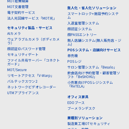
MOT経費精算
MOT文書管理
無人化・省人化ソリューション
電子契約サービス
スマートロック+施設予約システ
ム
法人光回線サービス「MOT光」
入退室管理システム
セキュリティ製品・サービス
顔認証システム
AIカメラ
顔PASSエントリー
ウェアラブルカメラ（ボディカメ
無人店舗システム(無人販売店・ジ
ラ）
ム)
顔認証IDパスワード管理
POSシステム・店舗向けサービス
セキュリティゲート
券売機
ファイル共有サーバー「コネクト
POSレジ
ガード」
サロン管理システム「Besalo」
MOT/Secure
飲食店向け予約管理・顧客管理ソ
リモートアクセス「V-Warp」
フト「BeSHOKU」
バルテックスワン2
小売業向けPOSレジシステム
「ReTELA」
ネットワークビデオレコーダー
UTMアプライアンス
オフィス家具
EDOブース
ブーメランデスク
業種別ソリューション
製造業工場OTセキュリティ