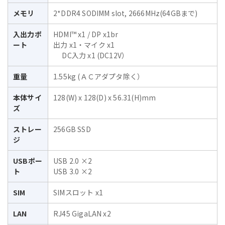
メモリ
2*DDR4 SODIMM slot, 2666MHz(64GBまで)
入出力ポ
HDMI™ x1 / DP x1br
ート
出力 x1・マイク x1
DC入力 x1 (DC12V）
重量
1.55kg (ＡＣアダプタ除く）
本体サイ
128(W) x 128(D) x 56.31(H)mm
ズ
ストレー
256GB SSD
ジ
USBポー
USB 2.0 ×2
ト
USB 3.0 ×2
SIM
SIMスロット x1
LAN
RJ45 GigaLAN x2