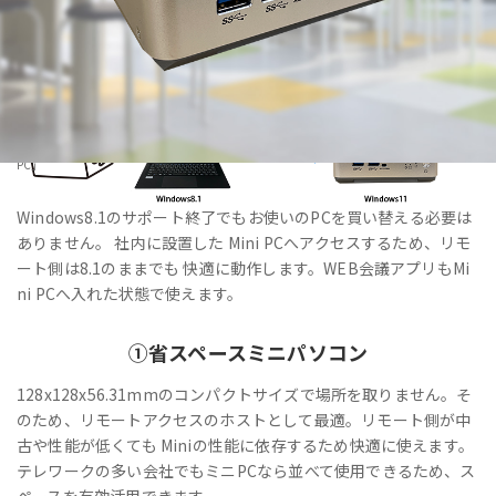
HOME
>
製品・サービス
>
法人向けPC・Windows11IoT Enterprise搭載「VALTEC Mini
PC」
Windows8.1のサポート終了でもお使いのPCを買い替える必要は
ありません。 社内に設置した Mini PCへアクセスするため、リモ
ート側は8.1のままでも 快適に動作します。WEB会議アプリもMi
ni PCへ入れた状態で使えます。
①
省スペース
ミニパソコン
128x128x56.31mmのコンパクトサイズで場所を取りません。そ
のため、リモートアクセスのホストとして最適。リモート側が中
古や性能が低くても Miniの性能に依存するため快適に使えます。
テレワークの多い会社でもミニPCなら並べて使用できるため、ス
ペースを有効活用できます。