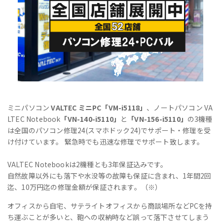
ミニパソコン
VALTEC ミニPC「VM-i5118」
、ノートパソコン VA
LTEC Notebook
「VN-140-i5110」
と
「VN-156-i5110」
の3機種
は全国のパソコン修理24(スマホドック24)でサポート・修理を受
け付けています。 緊急時でも迅速な修理でサポート致します。
VALTEC Notebookは2機種とも3年保証込みです。
自然故障以外にも落下や水没等の故障も保証に含まれ、1年間2回
迄、10万円迄の修理金額が保証されます。（※）
オフィスから自宅、サテライトオフィスから商談場所などPCを持
ち運ぶことが多いと、鞄への収納時など誤って落下させてしまう