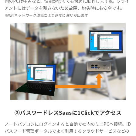
側のPCは中古など、性能が低くても快適に動作します
。クライ
※
アントにはデータを残さないため故障、紛失時にも安全です。
※Wifiネットワーク環境により速度に違いが出ます
③
パスワードレス
Saasに1Clickでアクセス
ノートパソコンにログインすると自動で社内のミニPCへ接続。ID
パスワード管理ポータルでよく利用するクラウドサービスなどの