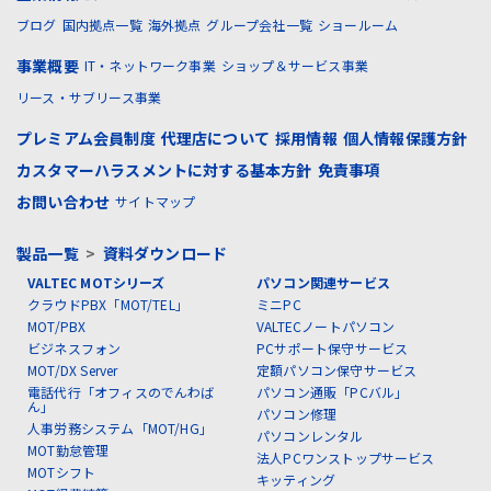
ブログ
国内拠点一覧
海外拠点
グループ会社一覧
ショールーム
事業概要
IT・ネットワーク事業
ショップ＆サービス事業
リース・サブリース事業
プレミアム会員制度
代理店について
採用情報
個人情報保護方針
カスタマーハラスメントに対する基本方針
免責事項
お問い合わせ
サイトマップ
製品一覧
>
資料ダウンロード
VALTEC MOTシリーズ
パソコン関連サービス
クラウドPBX「MOT/TEL」
ミニPC
MOT/PBX
VALTECノートパソコン
ビジネスフォン
PCサポート保守サービス
MOT/DX Server
定額パソコン保守サービス
電話代行「オフィスのでんわば
パソコン通販「PCバル」
ん」
パソコン修理
人事労務システム「MOT/HG」
パソコンレンタル
MOT勤怠管理
法人PCワンストップサービス
MOTシフト
キッティング