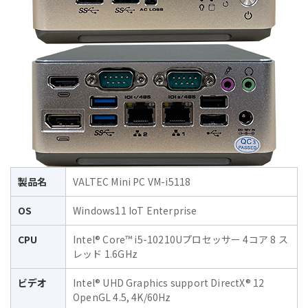
製品名
VALTEC Mini PC VM-i5118
OS
Windows11 IoT Enterprise
CPU
Intel® Core™ i5-10210Uプロセッサー 4コア 8 ス
レッド 1.6GHz
ビデオ
Intel® UHD Graphics support DirectX® 12
OpenGL 4.5, 4K/60Hz