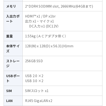
メモリ
2*DDR4 SODIMM slot, 2666MHz(64GBまで)
入出力ポ
HDMI™ x1 / DP x1br
ート
出力 x1・マイク x1
DC入力 x1 (DC12V）
重量
1.55kg (ＡＣアダプタ除く）
本体サイ
128(W) x 128(D) x 56.31(H)mm
ズ
ストレー
256GB SSD
ジ
USBポー
USB 2.0 ×2
ト
USB 3.0 ×2
SIM
SIMスロット x1
LAN
RJ45 GigaLAN x2