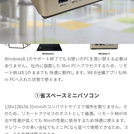
HOME
>
製品・サービス
>
法人向けPC・Windows11IoT Enterprise搭載「VALTEC Mini
PC」
Windows8.1のサポート終了でもお使いのPCを買い替える必要は
ありません。 社内に設置した Mini PCへアクセスするため、リモ
ート側は8.1のままでも 快適に動作します。WEB会議アプリもMi
ni PCへ入れた状態で使えます。
①
省スペース
ミニパソコン
128x128x56.31mmのコンパクトサイズで場所を取りません。そ
のため、リモートアクセスのホストとして最適。リモート側が中
古や性能が低くても Miniの性能に依存するため快適に使えます。
テレワークの多い会社でもミニPCなら並べて使用できるため、ス
ペースを有効活用できます。