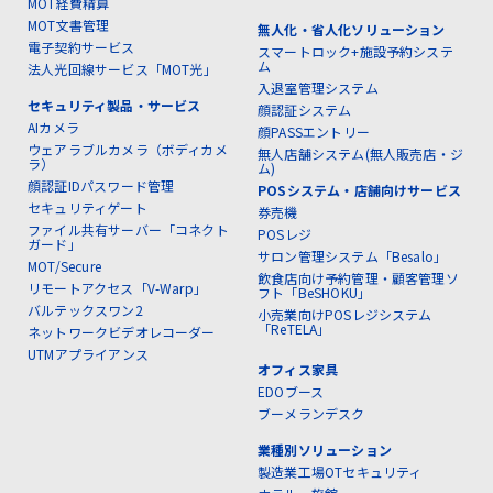
MOT経費精算
MOT文書管理
無人化・省人化ソリューション
電子契約サービス
スマートロック+施設予約システ
ム
法人光回線サービス「MOT光」
入退室管理システム
セキュリティ製品・サービス
顔認証システム
AIカメラ
顔PASSエントリー
ウェアラブルカメラ（ボディカメ
無人店舗システム(無人販売店・ジ
ラ）
ム)
顔認証IDパスワード管理
POSシステム・店舗向けサービス
セキュリティゲート
券売機
ファイル共有サーバー「コネクト
POSレジ
ガード」
サロン管理システム「Besalo」
MOT/Secure
飲食店向け予約管理・顧客管理ソ
リモートアクセス「V-Warp」
フト「BeSHOKU」
バルテックスワン2
小売業向けPOSレジシステム
「ReTELA」
ネットワークビデオレコーダー
UTMアプライアンス
オフィス家具
EDOブース
ブーメランデスク
業種別ソリューション
製造業工場OTセキュリティ