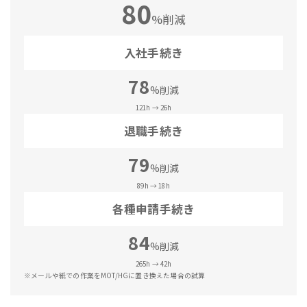
80
%削減
入社手続き
78
%削減
121h → 26h
退職手続き
79
%削減
89h → 18h
各種申請手続き
84
%削減
265h → 42h
※メールや紙での作業をMOT/HGに置き換えた場合の試算