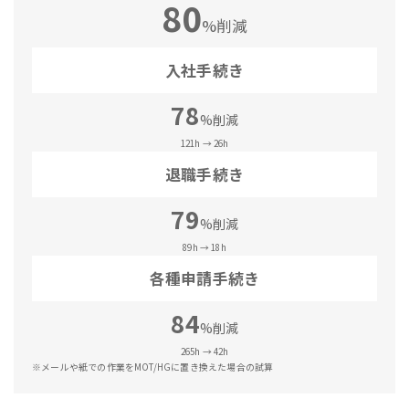
80
%削減
入社手続き
78
%削減
121h → 26h
退職手続き
79
%削減
89h → 18h
各種申請手続き
84
%削減
265h → 42h
※メールや紙での作業をMOT/HGに置き換えた場合の試算