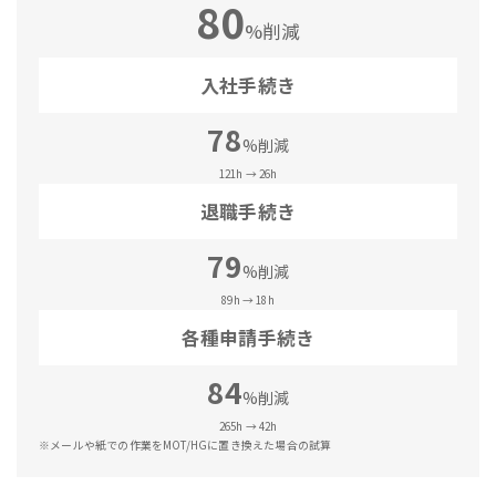
80
%削減
入社手続き
78
%削減
121h → 26h
退職手続き
79
%削減
89h → 18h
各種申請手続き
84
%削減
265h → 42h
※メールや紙での作業をMOT/HGに置き換えた場合の試算