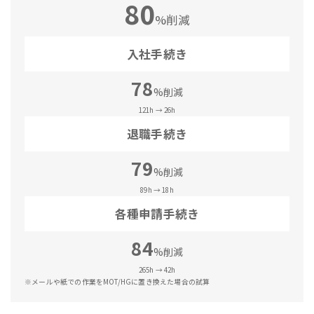
80
%削減
入社手続き
78
%削減
121h → 26h
退職手続き
79
%削減
89h → 18h
各種申請手続き
84
%削減
265h → 42h
※メールや紙での作業をMOT/HGに置き換えた場合の試算