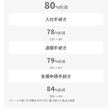
80
%削減
入社手続き
78
%削減
121h → 26h
退職手続き
79
%削減
89h → 18h
各種申請手続き
84
%削減
265h → 42h
※メールや紙での作業をMOT/HGに置き換えた場合の試算