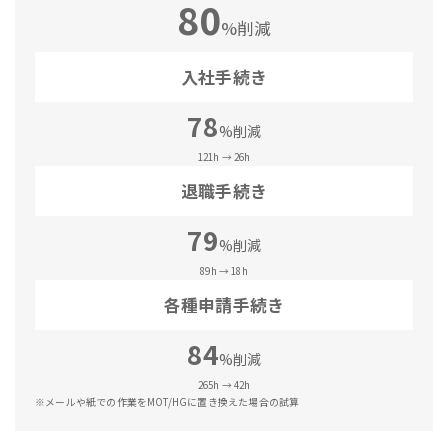
80
%削減
入社手続き
78
%削減
121h → 26h
退職手続き
79
%削減
89h → 18h
各種申請手続き
84
%削減
265h → 42h
※メールや紙での作業をMOT/HGに置き換えた場合の試算