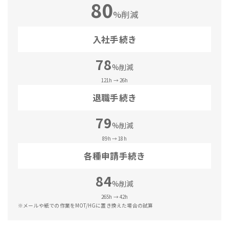
80
%削減
入社手続き
78
%削減
121h → 26h
退職手続き
79
%削減
89h → 18h
各種申請手続き
84
%削減
265h → 42h
※メールや紙での作業をMOT/HGに置き換えた場合の試算