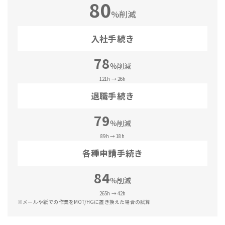
80
%削減
入社手続き
78
%削減
121h → 26h
退職手続き
79
%削減
89h → 18h
各種申請手続き
84
%削減
265h → 42h
※メールや紙での作業をMOT/HGに置き換えた場合の試算