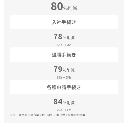
80
%削減
入社手続き
78
%削減
121h → 26h
退職手続き
79
%削減
89h → 18h
各種申請手続き
84
%削減
265h → 42h
※メールや紙での作業をMOT/HGに置き換えた場合の試算