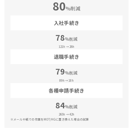
80
%削減
入社手続き
78
%削減
121h → 26h
退職手続き
79
%削減
89h → 18h
各種申請手続き
84
%削減
265h → 42h
※メールや紙での作業をMOT/HGに置き換えた場合の試算