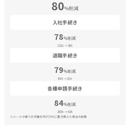
80
%削減
入社手続き
78
%削減
121h → 26h
退職手続き
79
%削減
89h → 18h
各種申請手続き
84
%削減
265h → 42h
※メールや紙での作業をMOT/HGに置き換えた場合の試算