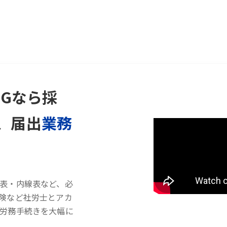
HGなら採
、届出
業務
表・内線表など、必
険など社労士とアカ
労務手続きを大幅に