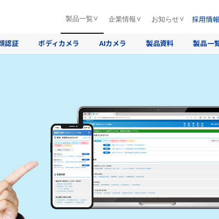
採用情
製品一覧
企業情報
お知らせ
顔認証
ボディカメラ
AIカメラ
製品資料
製品一
HOME
>
製品・サービス
>
人事労務システム