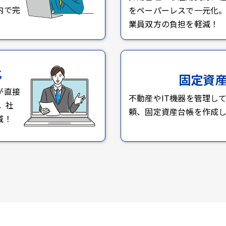
内で完
をペーパーレスで一元化
業員双方の負担を軽減！
化
固定資
が直接
不動産やIT機器を管理し
。社
頼、固定資産台帳を作成し
減！