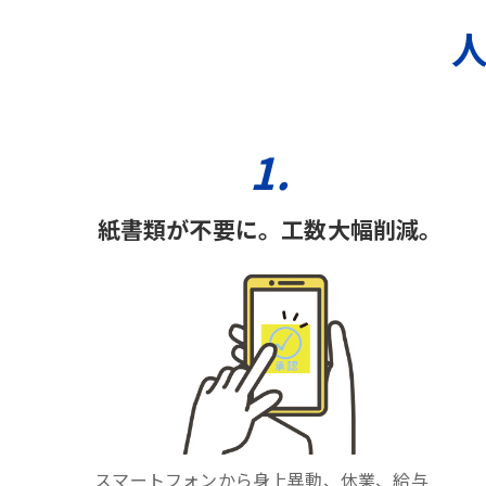
人
1.
紙書類が不要に。工数大幅削減。
スマートフォンから身上異動、休業、給与