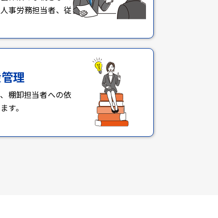
。人事労務担当者、従
産管理
て、棚卸担当者への依
ます。