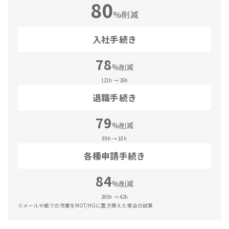
80
%削減
入社手続き
78
%削減
121h → 26h
退職手続き
79
%削減
89h → 18h
各種申請手続き
84
%削減
265h → 42h
※メールや紙での作業をMOT/HGに置き換えた場合の試算