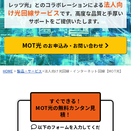
法人向
レッツ光」とのコラボレーションによる
け光回線サービス
です。
高度な品質と手厚い
サポートをご提供いたします。
MOT光
のお申込み・お問い合わせ
HOME
>
製品・サービス
>法人向け光回線・インターネット回線【MOT光】
すぐできる！
MOT光の無料カンタン見
積！
以下のフォームを入力してくだ