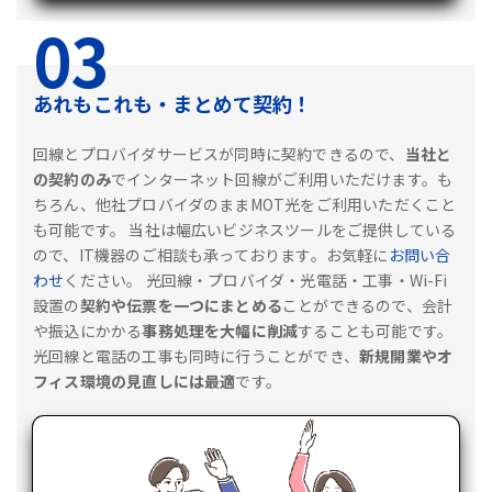
03
あれもこれも・まとめて契約！
回線とプロバイダサービスが同時に契約できるので、
当社と
の契約のみ
でインターネット回線がご利用いただけます。も
ちろん、他社プロバイダのままMOT光をご利用いただくこと
も可能です。
当社は幅広いビジネスツールをご提供している
ので、IT機器のご相談も承っております。お気軽に
お問い合
わせ
ください。
光回線・プロバイダ・光電話・工事・Wi-Fi
設置の
契約や伝票を一つにまとめる
ことができるので、会計
や振込にかかる
事務処理を大幅に削減
することも可能です。
光回線と電話の工事も同時に行うことができ、
新規開業やオ
フィス環境の見直しには最適
です。