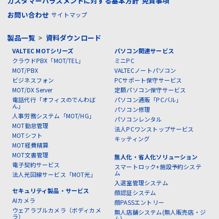
カスタマーハラスメントに対する基本方針
免責事項
お問い合わせ
サイトマップ
製品一覧
>
資料ダウンロード
VALTEC MOTシリーズ
パソコン関連サービス
クラウドPBX「MOT/TEL」
ミニPC
MOT/PBX
VALTECノートパソコン
ビジネスフォン
PCサポート保守サービス
MOT/DX Server
定額パソコン保守サービス
電話代行「オフィスのでんわば
パソコン通販「PCバル」
ん」
パソコン修理
人事労務システム「MOT/HG」
パソコンレンタル
MOT勤怠管理
法人PCワンストップサービス
MOTシフト
キッティング
MOT経費精算
MOT文書管理
無人化・省人化ソリューション
電子契約サービス
スマートロック+施設予約システ
ム
法人光回線サービス「MOT光」
入退室管理システム
セキュリティ製品・サービス
顔認証システム
AIカメラ
顔PASSエントリー
ウェアラブルカメラ（ボディカメ
無人店舗システム(無人販売店・ジ
ラ）
ム)