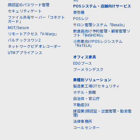
顔認証IDパスワード管理
POSシステム・店舗向けサービス
セキュリティゲート
券売機
ファイル共有サーバー「コネクト
POSレジ
ガード」
サロン管理システム「Besalo」
MOT/Secure
飲食店向け予約管理・顧客管理ソ
リモートアクセス「V-Warp」
フト「BeSHOKU」
バルテックスワン2
小売業向けPOSレジシステム
「ReTELA」
ネットワークビデオレコーダー
UTMアプライアンス
オフィス家具
EDOブース
ブーメランデスク
業種別ソリューション
製造業工場OTセキュリティ
ホテル・旅館
自治体・官公庁
不動産DX
建設業(顔認証・出面管理・勤怠管
理)
法律事務所
コールセンター