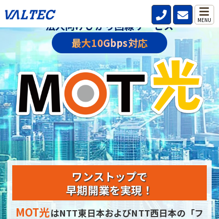
MENU
法人向けひかり回線サービス
最大10Gbps対応
ワンストップで
早期開業を実現！
MOT光
はNTT東日本およびNTT西日本の
「フ