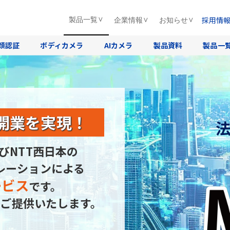
採用情
製品一覧
企業情報
お知らせ
顔認証
ボディカメラ
AIカメラ
製品資料
製品一
開業を実現！
びNTT西日本の
レーションによる
ービス
です。
ご提供いたします。