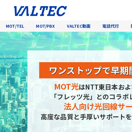
MOT/TEL
MOT/PBX
VALTEC動画
電話代行
ワンストップで
早期
MOT光
はNTT東日本およ
「フレッツ光」とのコラボ
法人向け光回線サ
高度な品質と手厚いサポートを