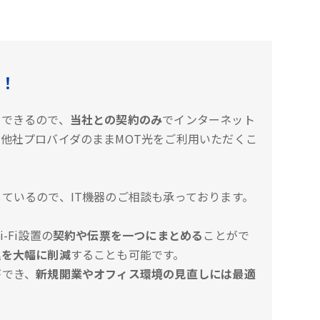
！
約できるので、
当社との契約のみ
でインターネット
他社プロバイダのままMOT光をご利用いただくこ
ているので、IT機器のご相談も承っております。
-Fi設置の
契約や伝票を一つにまとめる
ことがで
理を大幅に削減
することも可能です。
ができ、
新規開業やオフィス環境の見直しには最適