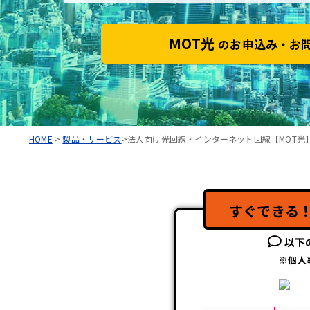
MOT光
のお申込み・お
HOME
>
製品・サービス
>法人向け光回線・インターネット回線【MOT光
すぐできる
以下
※個人