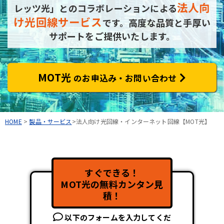
法人向
レッツ光」とのコラボレーションによる
け光回線サービス
です。
高度な品質と手厚い
サポートをご提供いたします。
MOT光
のお申込み・お問い合わせ
HOME
>
製品・サービス
>法人向け光回線・インターネット回線【MOT光】
すぐできる！
MOT光の無料カンタン見
積！
以下のフォームを入力してくだ