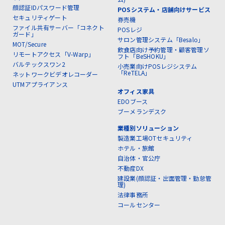
顔認証IDパスワード管理
POSシステム・店舗向けサービス
セキュリティゲート
券売機
ファイル共有サーバー「コネクト
POSレジ
ガード」
サロン管理システム「Besalo」
MOT/Secure
飲食店向け予約管理・顧客管理ソ
リモートアクセス「V-Warp」
フト「BeSHOKU」
バルテックスワン2
小売業向けPOSレジシステム
「ReTELA」
ネットワークビデオレコーダー
UTMアプライアンス
オフィス家具
EDOブース
ブーメランデスク
業種別ソリューション
製造業工場OTセキュリティ
ホテル・旅館
自治体・官公庁
不動産DX
建設業(顔認証・出面管理・勤怠管
理)
法律事務所
コールセンター