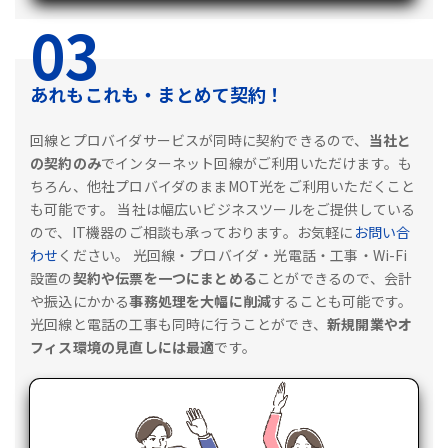
03
あれもこれも・まとめて契約！
回線とプロバイダサービスが同時に契約できるので、
当社と
の契約のみ
でインターネット回線がご利用いただけます。も
ちろん、他社プロバイダのままMOT光をご利用いただくこと
も可能です。
当社は幅広いビジネスツールをご提供している
ので、IT機器のご相談も承っております。お気軽に
お問い合
わせ
ください。
光回線・プロバイダ・光電話・工事・Wi-Fi
設置の
契約や伝票を一つにまとめる
ことができるので、会計
や振込にかかる
事務処理を大幅に削減
することも可能です。
光回線と電話の工事も同時に行うことができ、
新規開業やオ
フィス環境の見直しには最適
です。