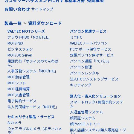
カスタマーハラスメントに対する基本方針
免責事項
お問い合わせ
サイトマップ
製品一覧
>
資料ダウンロード
VALTEC MOTシリーズ
パソコン関連サービス
クラウドPBX「MOT/TEL」
ミニPC
MOT/PBX
VALTECノートパソコン
ビジネスフォン
PCサポート保守サービス
MOT/DX Server
定額パソコン保守サービス
電話代行「オフィスのでんわば
パソコン通販「PCバル」
ん」
パソコン修理
人事労務システム「MOT/HG」
パソコンレンタル
MOT勤怠管理
法人PCワンストップサービス
MOTシフト
キッティング
MOT経費精算
MOT文書管理
無人化・省人化ソリューション
電子契約サービス
スマートロック+施設予約システ
ム
法人光回線サービス「MOT光」
入退室管理システム
セキュリティ製品・サービス
顔認証システム
AIカメラ
顔PASSエントリー
ウェアラブルカメラ（ボディカメ
無人店舗システム(無人販売店・ジ
ラ）
ム)