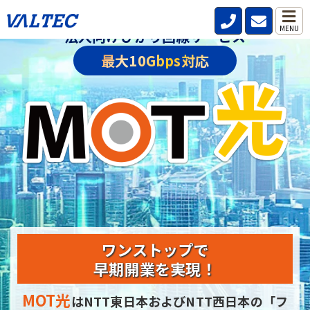
MENU
法人向けひかり回線サービス
最大10Gbps対応
ワンストップで
早期開業を実現！
MOT光
はNTT東日本およびNTT西日本の
「フ