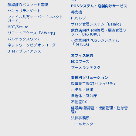
顔認証IDパスワード管理
POSシステム・店舗向けサービス
セキュリティゲート
券売機
ファイル共有サーバー「コネクト
POSレジ
ガード」
サロン管理システム「Besalo」
MOT/Secure
飲食店向け予約管理・顧客管理ソ
リモートアクセス「V-Warp」
フト「BeSHOKU」
バルテックスワン2
小売業向けPOSレジシステム
「ReTELA」
ネットワークビデオレコーダー
UTMアプライアンス
オフィス家具
EDOブース
ブーメランデスク
業種別ソリューション
製造業工場OTセキュリティ
ホテル・旅館
自治体・官公庁
不動産DX
建設業(顔認証・出面管理・勤怠管
理)
法律事務所
コールセンター