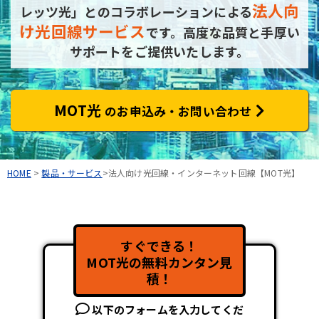
法人向
レッツ光」とのコラボレーションによる
け光回線サービス
です。
高度な品質と手厚い
サポートをご提供いたします。
MOT光
のお申込み・お問い合わせ
HOME
>
製品・サービス
>法人向け光回線・インターネット回線【MOT光】
すぐできる！
MOT光の無料カンタン見
積！
以下のフォームを入力してくだ