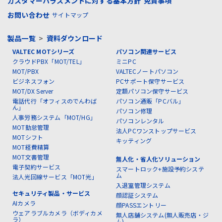
カスタマーハラスメントに対する基本方針
免責事項
お問い合わせ
サイトマップ
製品一覧
>
資料ダウンロード
VALTEC MOTシリーズ
パソコン関連サービス
クラウドPBX「MOT/TEL」
ミニPC
MOT/PBX
VALTECノートパソコン
ビジネスフォン
PCサポート保守サービス
MOT/DX Server
定額パソコン保守サービス
電話代行「オフィスのでんわば
パソコン通販「PCバル」
ん」
パソコン修理
人事労務システム「MOT/HG」
パソコンレンタル
MOT勤怠管理
法人PCワンストップサービス
MOTシフト
キッティング
MOT経費精算
MOT文書管理
無人化・省人化ソリューション
電子契約サービス
スマートロック+施設予約システ
ム
法人光回線サービス「MOT光」
入退室管理システム
セキュリティ製品・サービス
顔認証システム
AIカメラ
顔PASSエントリー
ウェアラブルカメラ（ボディカメ
無人店舗システム(無人販売店・ジ
ラ）
ム)