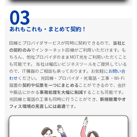
03
あれもこれも・まとめて契約！
回線とプロバイダサービスが同時に契約できるので、
当社と
の契約のみ
でインターネット回線がご利用いただけます。も
ちろん、他社プロバイダのままMOT光をご利用いただくこと
も可能です。
当社は幅広いビジネスツールをご提供している
ので、IT機器のご相談も承っております。お気軽に
お問い合
わせ
ください。
光回線・プロバイダ・光電話・工事・Wi-Fi
設置の
契約や伝票を一つにまとめる
ことができるので、会計
や振込にかかる
事務処理を大幅に削減
することも可能です。
光回線と電話の工事も同時に行うことができ、
新規開業やオ
フィス環境の見直しには最適
です。