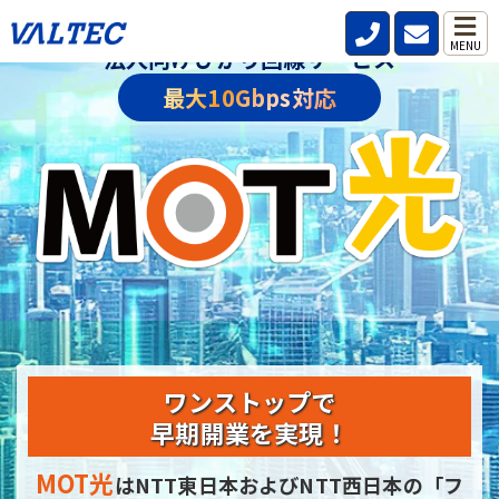
MENU
法人向けひかり回線サービス
最大10Gbps対応
ワンストップで
早期開業を実現！
MOT光
はNTT東日本およびNTT西日本の
「フ