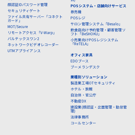
顔認証IDパスワード管理
POSシステム・店舗向けサービス
セキュリティゲート
券売機
ファイル共有サーバー「コネクト
POSレジ
ガード」
サロン管理システム「Besalo」
MOT/Secure
飲食店向け予約管理・顧客管理ソ
リモートアクセス「V-Warp」
フト「BeSHOKU」
バルテックスワン2
小売業向けPOSレジシステム
「ReTELA」
ネットワークビデオレコーダー
UTMアプライアンス
オフィス家具
EDOブース
ブーメランデスク
業種別ソリューション
製造業工場OTセキュリティ
ホテル・旅館
自治体・官公庁
不動産DX
建設業(顔認証・出面管理・勤怠管
理)
法律事務所
コールセンター