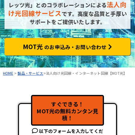
法人向
レッツ光」とのコラボレーションによる
け光回線サービス
です。
高度な品質と手厚い
サポートをご提供いたします。
MOT光
のお申込み・お問い合わせ
HOME
>
製品・サービス
>法人向け光回線・インターネット回線【MOT光】
すぐできる！
MOT光の無料カンタン見
積！
以下のフォームを入力してくだ