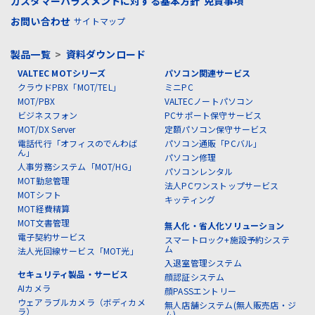
カスタマーハラスメントに対する基本方針
免責事項
お問い合わせ
サイトマップ
製品一覧
>
資料ダウンロード
VALTEC MOTシリーズ
パソコン関連サービス
クラウドPBX「MOT/TEL」
ミニPC
MOT/PBX
VALTECノートパソコン
ビジネスフォン
PCサポート保守サービス
MOT/DX Server
定額パソコン保守サービス
電話代行「オフィスのでんわば
パソコン通販「PCバル」
ん」
パソコン修理
人事労務システム「MOT/HG」
パソコンレンタル
MOT勤怠管理
法人PCワンストップサービス
MOTシフト
キッティング
MOT経費精算
MOT文書管理
無人化・省人化ソリューション
電子契約サービス
スマートロック+施設予約システ
ム
法人光回線サービス「MOT光」
入退室管理システム
セキュリティ製品・サービス
顔認証システム
AIカメラ
顔PASSエントリー
ウェアラブルカメラ（ボディカメ
無人店舗システム(無人販売店・ジ
ラ）
ム)