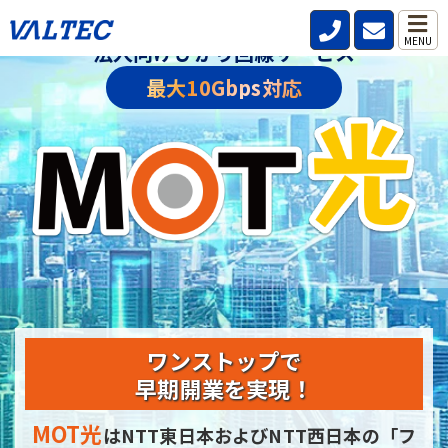
MENU
法人向けひかり回線サービス
最大10Gbps対応
ワンストップで
早期開業を実現！
MOT光
はNTT東日本およびNTT西日本の
「フ