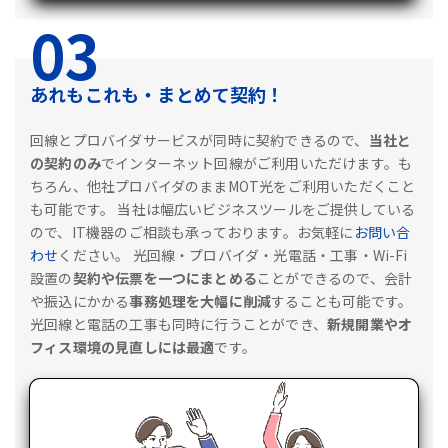
03
あれもこれも・まとめて契約！
回線とプロバイダサービスが同時に契約できるので、
当社と
の契約のみ
でインターネット回線がご利用いただけます。も
ちろん、他社プロバイダのままMOT光をご利用いただくこと
も可能です。
当社は幅広いビジネスツールをご提供している
ので、IT機器のご相談も承っております。お気軽に
お問い合
わせ
ください。
光回線・プロバイダ・光電話・工事・Wi-Fi
設置の
契約や伝票を一つにまとめる
ことができるので、会計
や振込にかかる
事務処理を大幅に削減
することも可能です。
光回線と電話の工事も同時に行うことができ、
新規開業やオ
フィス環境の見直しには最適
です。