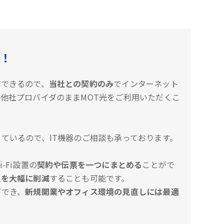
！
約できるので、
当社との契約のみ
でインターネット
他社プロバイダのままMOT光をご利用いただくこ
ているので、IT機器のご相談も承っております。
-Fi設置の
契約や伝票を一つにまとめる
ことがで
理を大幅に削減
することも可能です。
ができ、
新規開業やオフィス環境の見直しには最適