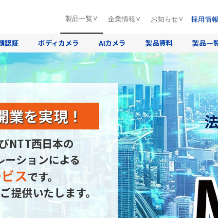
採用情
製品一覧
企業情報
お知らせ
顔認証
ボディカメラ
AIカメラ
製品資料
製品一
開業を実現！
びNTT西日本の
レーションによる
ービス
です。
ご提供いたします。