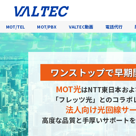
MOT/TEL
MOT/PBX
VALTEC動画
電話代行
ワンストップで
早期
MOT光
はNTT東日本およ
「フレッツ光」とのコラボ
法人向け光回線サ
高度な品質と手厚いサポートを