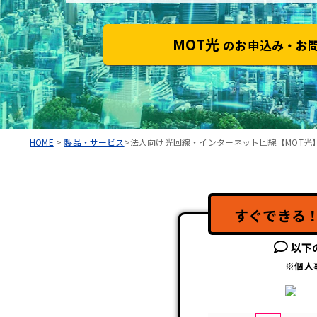
MOT光
のお申込み・お
HOME
>
製品・サービス
>法人向け光回線・インターネット回線【MOT光
すぐできる
以下
※個人