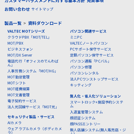
カスタマーハラスメントに対する基本方針
免責事項
お問い合わせ
サイトマップ
製品一覧
>
資料ダウンロード
VALTEC MOTシリーズ
パソコン関連サービス
クラウドPBX「MOT/TEL」
ミニPC
MOT/PBX
VALTECノートパソコン
ビジネスフォン
PCサポート保守サービス
MOT/DX Server
定額パソコン保守サービス
電話代行「オフィスのでんわば
パソコン通販「PCバル」
ん」
パソコン修理
人事労務システム「MOT/HG」
パソコンレンタル
MOT勤怠管理
法人PCワンストップサービス
MOTシフト
キッティング
MOT経費精算
MOT文書管理
無人化・省人化ソリューション
電子契約サービス
スマートロック+施設予約システ
ム
法人光回線サービス「MOT光」
入退室管理システム
セキュリティ製品・サービス
顔認証システム
AIカメラ
顔PASSエントリー
ウェアラブルカメラ（ボディカメ
無人店舗システム(無人販売店・ジ
ラ）
ム)