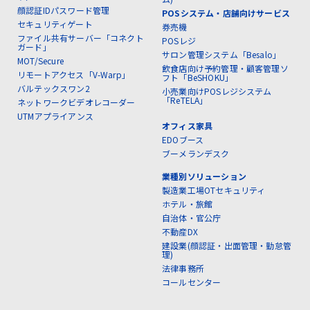
顔認証IDパスワード管理
POSシステム・店舗向けサービス
セキュリティゲート
券売機
ファイル共有サーバー「コネクト
POSレジ
ガード」
サロン管理システム「Besalo」
MOT/Secure
飲食店向け予約管理・顧客管理ソ
リモートアクセス「V-Warp」
フト「BeSHOKU」
バルテックスワン2
小売業向けPOSレジシステム
「ReTELA」
ネットワークビデオレコーダー
UTMアプライアンス
オフィス家具
EDOブース
ブーメランデスク
業種別ソリューション
製造業工場OTセキュリティ
ホテル・旅館
自治体・官公庁
不動産DX
建設業(顔認証・出面管理・勤怠管
理)
法律事務所
コールセンター