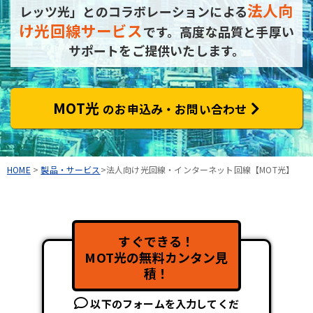
法人向
レッツ光」とのコラボレーションによる
け光回線サービス
です。
高度な品質と手厚い
サポートをご提供いたします。
MOT光
のお申込み・お問い合わせ
HOME
>
製品・サービス
>法人向け光回線・インターネット回線【MOT光】
すぐできる！
MOT光の無料カンタン見
積！
以下のフォームを入力してくだ