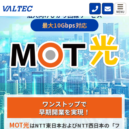
MENU
法人向けひかり回線サービス
最大10Gbps対応
ワンストップで
早期開業を実現！
MOT光
はNTT東日本およびNTT西日本の
「フ