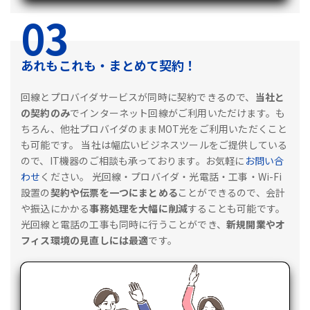
03
あれもこれも・まとめて契約！
回線とプロバイダサービスが同時に契約できるので、
当社と
の契約のみ
でインターネット回線がご利用いただけます。も
ちろん、他社プロバイダのままMOT光をご利用いただくこと
も可能です。
当社は幅広いビジネスツールをご提供している
ので、IT機器のご相談も承っております。お気軽に
お問い合
わせ
ください。
光回線・プロバイダ・光電話・工事・Wi-Fi
設置の
契約や伝票を一つにまとめる
ことができるので、会計
や振込にかかる
事務処理を大幅に削減
することも可能です。
光回線と電話の工事も同時に行うことができ、
新規開業やオ
フィス環境の見直しには最適
です。