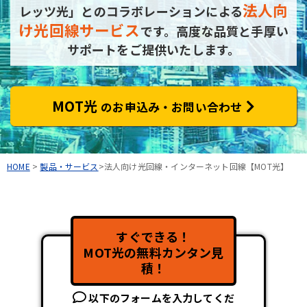
法人向
レッツ光」とのコラボレーションによる
け光回線サービス
です。
高度な品質と手厚い
サポートをご提供いたします。
MOT光
のお申込み・お問い合わせ
HOME
>
製品・サービス
>法人向け光回線・インターネット回線【MOT光】
すぐできる！
MOT光の無料カンタン見
積！
以下のフォームを入力してくだ