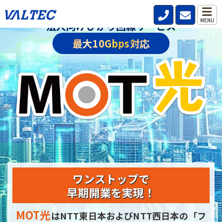
MENU
法人向けひかり回線サービス
最大10Gbps対応
ワンストップで
早期開業を実現！
MOT光
はNTT東日本およびNTT西日本の
「フ