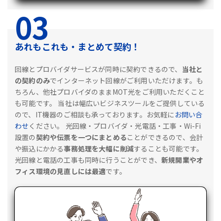
03
あれもこれも・まとめて契約！
回線とプロバイダサービスが同時に契約できるので、
当社と
の契約のみ
でインターネット回線がご利用いただけます。も
ちろん、他社プロバイダのままMOT光をご利用いただくこと
も可能です。
当社は幅広いビジネスツールをご提供している
ので、IT機器のご相談も承っております。お気軽に
お問い合
わせ
ください。
光回線・プロバイダ・光電話・工事・Wi-Fi
設置の
契約や伝票を一つにまとめる
ことができるので、会計
や振込にかかる
事務処理を大幅に削減
することも可能です。
光回線と電話の工事も同時に行うことができ、
新規開業やオ
フィス環境の見直しには最適
です。