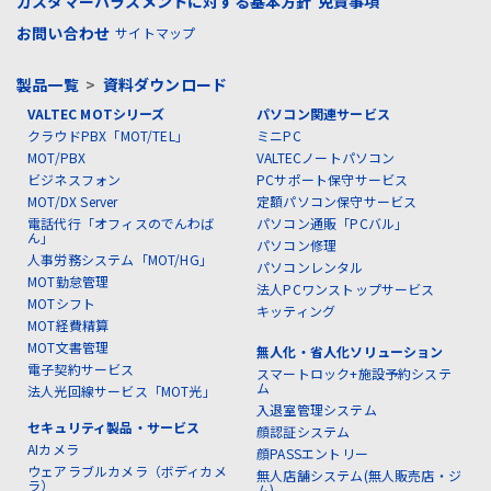
カスタマーハラスメントに対する基本方針
免責事項
お問い合わせ
サイトマップ
製品一覧
>
資料ダウンロード
VALTEC MOTシリーズ
パソコン関連サービス
クラウドPBX「MOT/TEL」
ミニPC
MOT/PBX
VALTECノートパソコン
ビジネスフォン
PCサポート保守サービス
MOT/DX Server
定額パソコン保守サービス
電話代行「オフィスのでんわば
パソコン通販「PCバル」
ん」
パソコン修理
人事労務システム「MOT/HG」
パソコンレンタル
MOT勤怠管理
法人PCワンストップサービス
MOTシフト
キッティング
MOT経費精算
MOT文書管理
無人化・省人化ソリューション
電子契約サービス
スマートロック+施設予約システ
ム
法人光回線サービス「MOT光」
入退室管理システム
セキュリティ製品・サービス
顔認証システム
AIカメラ
顔PASSエントリー
ウェアラブルカメラ（ボディカメ
無人店舗システム(無人販売店・ジ
ラ）
ム)