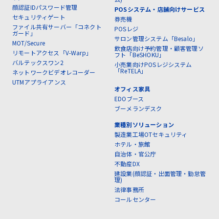
顔認証IDパスワード管理
POSシステム・店舗向けサービス
セキュリティゲート
券売機
ファイル共有サーバー「コネクト
POSレジ
ガード」
サロン管理システム「Besalo」
MOT/Secure
飲食店向け予約管理・顧客管理ソ
リモートアクセス「V-Warp」
フト「BeSHOKU」
バルテックスワン2
小売業向けPOSレジシステム
「ReTELA」
ネットワークビデオレコーダー
UTMアプライアンス
オフィス家具
EDOブース
ブーメランデスク
業種別ソリューション
製造業工場OTセキュリティ
ホテル・旅館
自治体・官公庁
不動産DX
建設業(顔認証・出面管理・勤怠管
理)
法律事務所
コールセンター