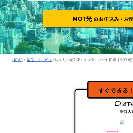
MOT光
のお申込み・お
HOME
>
製品・サービス
>法人向け光回線・インターネット回線【MOT光
すぐできる
以下
※個人