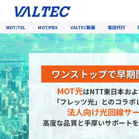
MOT/TEL
MOT/PBX
VALTEC動画
電話代行
ワンストップで
早期
MOT光
はNTT東日本およ
「フレッツ光」とのコラボ
法人向け光回線サ
高度な品質と手厚いサポートを