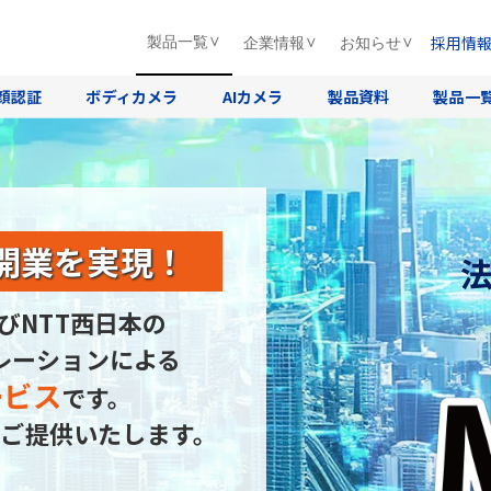
採用情
製品一覧
企業情報
お知らせ
顔認証
ボディカメラ
AIカメラ
製品資料
製品一
開業を実現！
びNTT西日本の
レーションによる
ービス
です。
ご提供いたします。