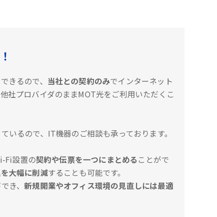
！
約できるので、
当社との契約のみ
でインターネット
他社プロバイダのままMOT光をご利用いただくこ
ているので、IT機器のご相談も承っております。
-Fi設置の
契約や伝票を一つにまとめる
ことがで
理を大幅に削減
することも可能です。
ができ、
新規開業やオフィス環境の見直しには最適