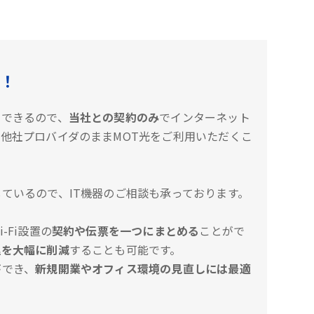
！
約できるので、
当社との契約のみ
でインターネット
他社プロバイダのままMOT光をご利用いただくこ
ているので、IT機器のご相談も承っております。
-Fi設置の
契約や伝票を一つにまとめる
ことがで
理を大幅に削減
することも可能です。
ができ、
新規開業やオフィス環境の見直しには最適