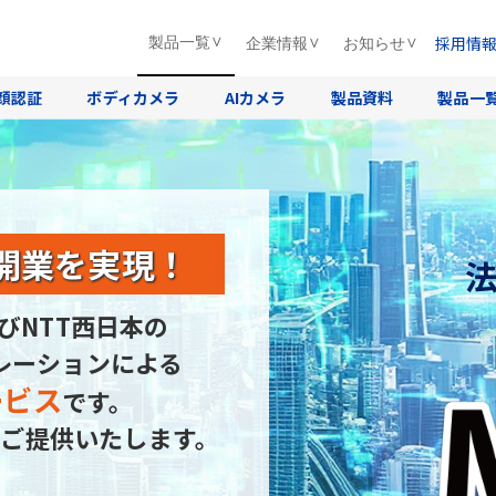
採用情
製品一覧
企業情報
お知らせ
顔認証
ボディカメラ
AIカメラ
製品資料
製品一
開業を実現！
びNTT西日本の
レーションによる
ービス
です。
ご提供いたします。