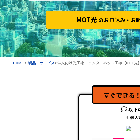
MOT光
のお申込み・お
HOME
>
製品・サービス
>法人向け光回線・インターネット回線【MOT光
すぐできる
以下
※個人