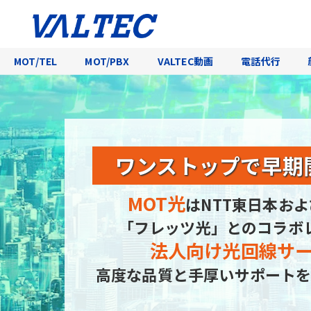
MOT/TEL
MOT/PBX
VALTEC動画
電話代行
ワンストップで
早期
MOT光
はNTT東日本およ
「フレッツ光」とのコラボ
法人向け光回線サ
高度な品質と手厚いサポートを